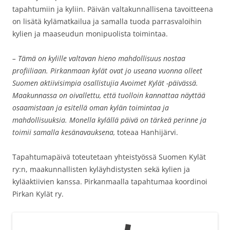
tapahtumiin ja kyliin. Päivän valtakunnallisena tavoitteena
on lisätä kylämatkailua ja samalla tuoda parrasvaloihin
kylien ja maaseudun monipuolista toimintaa.
– Tämä on kylille valtavan hieno mahdollisuus nostaa
profiiliaan. Pirkanmaan kylät ovat jo useana vuonna olleet
Suomen aktiivisimpia osallistujia Avoimet Kylät -päivässä.
Maakunnassa on oivallettu, että tuolloin kannattaa näyttää
osaamistaan ja esitellä oman kylän toimintaa ja
mahdollisuuksia. Monella kylällä päivä on tärkeä perinne ja
toimii samalla kesänavauksena,
toteaa Hanhijärvi.
Tapahtumapäivä toteutetaan yhteistyössä Suomen Kylät
ry:n, maakunnallisten kyläyhdistysten sekä kylien ja
kyläaktiivien kanssa. Pirkanmaalla tapahtumaa koordinoi
Pirkan Kylät ry.