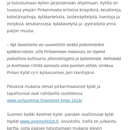
ja tutustumaan kylien järjestämään ohjelmaan. Kylillä on
luvassa ympäri Pirkanmaata erilaisia kirppiksiä, kesätoreja,
kotieläinpihoja, kyläkarkeloita, taidenäyttelyitä, luentoja ja
esityksiä, kesätansseja, kyläkävelyitä ja -pyöräilyitä ynnä
paljon muuta.
– Nyt lauantaina voi suunnitella vaikka pidemmänkin
kyläkierroksen, sillä Pirkanmaan maaseutu on täynnä
paikallista kulttuuria, yhteisöllisyyttä ja kyläelämää. Nähtävää
ja koettavaa riittää aamusta aina puoleen yöhön,
vinkkaa
Pirkan Kylät ry:n kyläasiamies Jani Hanhijärvi.
Päivässä mukana olevat pirkanmaalaiset kylät ja
tapahtumat ovat nähtävillä osoitteessa
www.pirkankylat.fi/avoimet-kylat-2024/
Suomen kaikki Avoimet Kylät -päivään osallistuvat kylät
löydät
www.avoimetkylat.fi
-sivustolta. Siellä on julkaistu
kartta, josta pääsee tutustumaan mukana oleviin