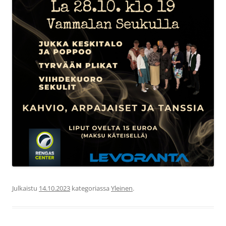
Julkaistu
14.10.2023
kategoriassa
Yleinen
.