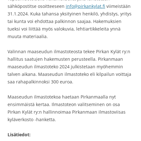
sähköpostitse osoitteeseen
info@pirkankylat.fi
viimeistään
31.1.2024. Kuka tahansa yksityinen henkilö, yhdistys, yritys
tai kunta voi ehdottaa palkinnon saajaa. Hakemuksien
tueksi voi liittää myös valokuvia, lehtiartikkeleita ynnä
muuta materiaalia.
Valinnan maaseudun ilmastoteosta tekee Pirkan Kylät ry:n
hallitus saatujen hakemusten perusteella. Pirkanmaan
maaseudun ilmastoteko 2024 julkistetaan myöhemmin
talven aikana. Maaseudun ilmastoteko eli kilpailun voittaja
saa rahapalkinnoksi 300 euroa.
Maaseudun ilmastotekoa haetaan Pirkanmaalla nyt
ensimmäistä kertaa. Ilmastoteon valitseminen on osa
Pirkan Kylät ry:n hallinnoimaa Pirkanmaan ilmastoviisas
kyläverkosto -hanketta.
Lisätiedot: