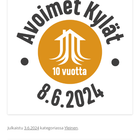
Julkaistu
3.6.2024
kategoriassa
Yleinen
.