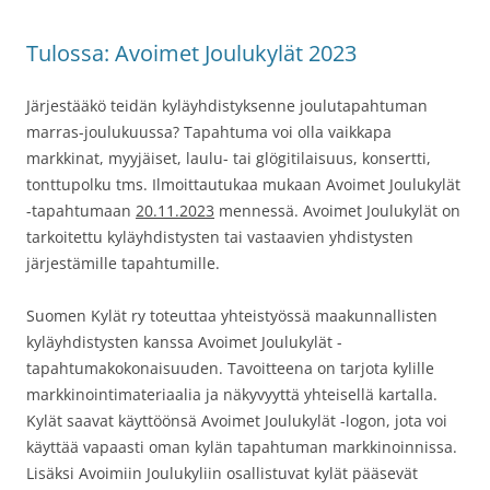
Tulossa: Avoimet Joulukylät 2023
Järjestääkö teidän kyläyhdistyksenne joulutapahtuman
marras-joulukuussa? Tapahtuma voi olla vaikkapa
markkinat, myyjäiset, laulu- tai glögitilaisuus, konsertti,
tonttupolku tms. Ilmoittautukaa mukaan Avoimet Joulukylät
-tapahtumaan
20.11.2023
mennessä. Avoimet Joulukylät on
tarkoitettu kyläyhdistysten tai vastaavien yhdistysten
järjestämille tapahtumille.
Suomen Kylät ry toteuttaa yhteistyössä maakunnallisten
kyläyhdistysten kanssa Avoimet Joulukylät -
tapahtumakokonaisuuden. Tavoitteena on tarjota kylille
markkinointimateriaalia ja näkyvyyttä yhteisellä kartalla.
Kylät saavat käyttöönsä Avoimet Joulukylät -logon, jota voi
käyttää vapaasti oman kylän tapahtuman markkinoinnissa.
Lisäksi Avoimiin Joulukyliin osallistuvat kylät pääsevät