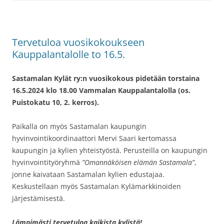
Tervetuloa vuosikokoukseen
Kauppalantalolle to 16.5.
Sastamalan Kylät ry:n vuosikokous pidetään torstaina
16.5.2024 klo 18.00 Vammalan Kauppalantalolla (os.
Puistokatu 10, 2. kerros).
Paikalla on myös Sastamalan kaupungin
hyvinvointikoordinaattori Mervi Saari kertomassa
kaupungin ja kylien yhteistyöstä. Perusteilla on kaupungin
hyvinvointityöryhmä
”Omannäköisen elämän Sastamala”
,
jonne kaivataan Sastamalan kylien edustajaa.
Keskustellaan myös Sastamalan Kylämarkkinoiden
järjestämisestä.
Lämpimästi tervetuloa kaikista kylistä!