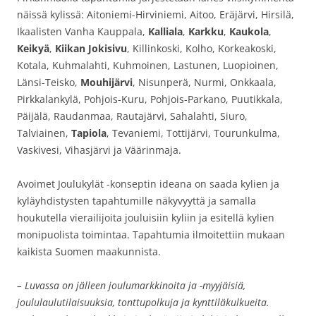
näissä kylissä: Aitoniemi-Hirviniemi, Aitoo, Eräjärvi, Hirsilä,
Ikaalisten Vanha Kauppala,
Kalliala
,
Karkku
,
Kaukola
,
Keikyä
,
Kiikan Jokisivu
, Killinkoski, Kolho, Korkeakoski,
Kotala, Kuhmalahti, Kuhmoinen, Lastunen, Luopioinen,
Länsi-Teisko,
Mouhijärvi
, Nisunperä, Nurmi, Onkkaala,
Pirkkalankylä, Pohjois-Kuru, Pohjois-Parkano, Puutikkala,
Päijälä, Raudanmaa, Rautajärvi, Sahalahti, Siuro,
Talviainen,
Tapiola
, Tevaniemi, Tottijärvi, Tourunkulma,
Vaskivesi, Vihasjärvi ja Väärinmaja.
Avoimet Joulukylät -konseptin ideana on saada kylien ja
kyläyhdistysten tapahtumille näkyvyyttä ja samalla
houkutella vierailijoita jouluisiin kyliin ja esitellä kylien
monipuolista toimintaa. Tapahtumia ilmoitettiin mukaan
kaikista Suomen maakunnista.
– Luvassa on jälleen joulumarkkinoita ja -myyjäisiä,
joululaulutilaisuuksia, tonttupolkuja ja kynttiläkulkueita.