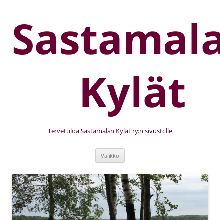
Sastamal
Kylät
Tervetuloa Sastamalan Kylät ry:n sivustolle
Valikko