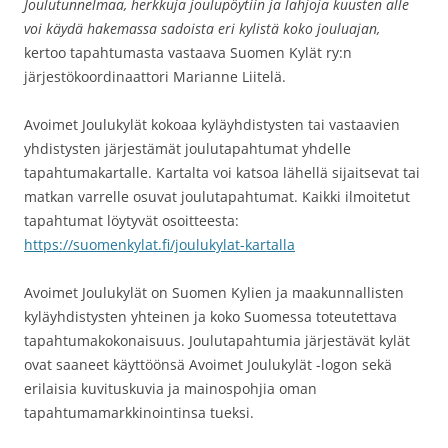
Joulutunnelmaa, herkkuja joulupöytiin ja lahjoja kuusten alle
voi käydä hakemassa sadoista eri kylistä koko jouluajan,
kertoo tapahtumasta vastaava Suomen Kylät ry:n
järjestökoordinaattori Marianne Liitelä.
Avoimet Joulukylät kokoaa kyläyhdistysten tai vastaavien
yhdistysten järjestämät joulutapahtumat yhdelle
tapahtumakartalle. Kartalta voi katsoa lähellä sijaitsevat tai
matkan varrelle osuvat joulutapahtumat. Kaikki ilmoitetut
tapahtumat löytyvät osoitteesta:
https://suomenkylat.fi/joulukylat-kartalla
Avoimet Joulukylät on Suomen Kylien ja maakunnallisten
kyläyhdistysten yhteinen ja koko Suomessa toteutettava
tapahtumakokonaisuus. Joulutapahtumia järjestävät kylät
ovat saaneet käyttöönsä Avoimet Joulukylät -logon sekä
erilaisia kuvituskuvia ja mainospohjia oman
tapahtumamarkkinointinsa tueksi.