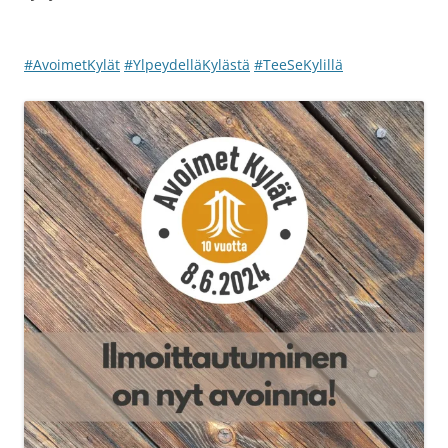
#AvoimetKylät
#YlpeydelläKylästä
#TeeSeKylillä