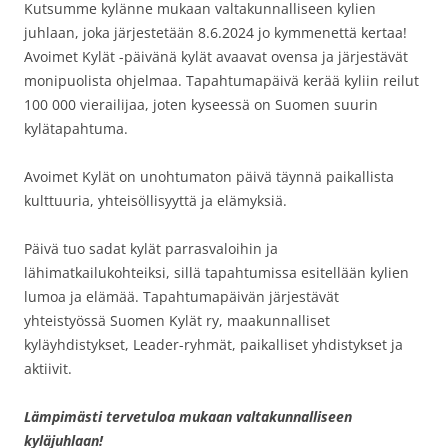
Kutsumme kylänne mukaan valtakunnalliseen kylien
juhlaan, joka järjestetään 8.6.2024 jo kymmenettä kertaa!
Avoimet Kylät -päivänä kylät avaavat ovensa ja järjestävät
monipuolista ohjelmaa. Tapahtumapäivä kerää kyliin reilut
100 000 vierailijaa, joten kyseessä on Suomen suurin
kylätapahtuma.
Avoimet Kylät on unohtumaton päivä täynnä paikallista
kulttuuria, yhteisöllisyyttä ja elämyksiä.
Päivä tuo sadat kylät parrasvaloihin ja
lähimatkailukohteiksi, sillä tapahtumissa esitellään kylien
lumoa ja elämää. Tapahtumapäivän järjestävät
yhteistyössä Suomen Kylät ry, maakunnalliset
kyläyhdistykset, Leader-ryhmät, paikalliset yhdistykset ja
aktiivit.
Lämpimästi tervetuloa mukaan valtakunnalliseen
kyläjuhlaan!