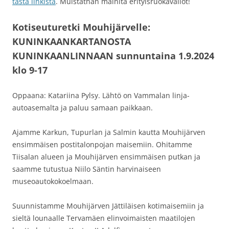
tästä linkistä
. Muistathan mainita erityisruokavaliot!
Kotiseuturetki Mouhijärvelle:
KUNINKAANKARTANOSTA
KUNINKAANLINNAAN sunnuntaina 1.9.2024
klo 9-17
Oppaana: Katariina Pylsy. Lähtö on Vammalan linja-
autoasemalta ja paluu samaan paikkaan.
Ajamme Karkun, Tupurlan ja Salmin kautta Mouhijärven
ensimmäisen postitalonpojan maisemiin. Ohitamme
Tiisalan alueen ja Mouhijärven ensimmäisen putkan ja
saamme tutustua Niilo Säntin harvinaiseen
museoautokokoelmaan.
Suunnistamme Mouhijärven Jättiläisen kotimaisemiin ja
sieltä lounaalle Tervamäen elinvoimaisten maatilojen