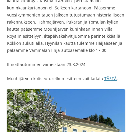
kautta kuningas Kustaa II Adolfin perustamaan
kuninkaankartanoon eli Selkeen kartanoon. Pääsemme
vuosikymmenien tauon jälkeen tutustumaan historialliseen
rakennukseen. Hahmajärven, Pukaran ja Tomulan kylien
kautta pääsemme Mouhijärven kuninkaanlinnan Villa
Royalin esittelyyn. Iltapäiväkahvit juomme perinteikkäällä
Kökkön sukutilalla. Hyynilän kautta tulemme Häijääseen ja
palaamme Vammalan linja-autoasemalle klo 17.00.
Ilmoittautuminen viimeistään 23.8.2024.
Mouhijärven kotiseuturetken esitteen voit ladata
TÄSTÄ
.