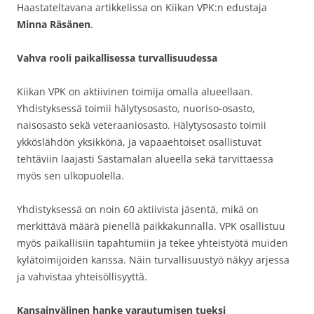
Haastateltavana artikkelissa on Kiikan VPK:n edustaja
Minna Räsänen
.
Vahva rooli paikallisessa turvallisuudessa
Kiikan VPK on aktiivinen toimija omalla alueellaan.
Yhdistyksessä toimii hälytysosasto, nuoriso-osasto,
naisosasto sekä veteraaniosasto. Hälytysosasto toimii
ykköslähdön yksikkönä, ja vapaaehtoiset osallistuvat
tehtäviin laajasti Sastamalan alueella sekä tarvittaessa
myös sen ulkopuolella.
Yhdistyksessä on noin 60 aktiivista jäsentä, mikä on
merkittävä määrä pienellä paikkakunnalla. VPK osallistuu
myös paikallisiin tapahtumiin ja tekee yhteistyötä muiden
kylätoimijoiden kanssa. Näin turvallisuustyö näkyy arjessa
ja vahvistaa yhteisöllisyyttä.
Kansainvälinen hanke varautumisen tueksi