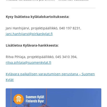
Kysy lisätietoa kylätalokartoituksesta:
Jani Hanhijärvi, projektipäällikkö, 040 197 8231,
jani.hanhijarvi@pirkankylat.fi
Lisätietoa Kylävara-hankkeesta:
Ritva Pihlaja, projektipäällikkö, 045 3410 394,
ritva.pihlaja@suomenkylat.fi
Kylävara paikallisen varautumisen perustana – Suomen
Kylät