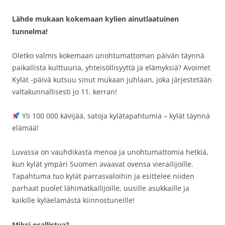
Lähde mukaan kokemaan kylien ainutlaatuinen
tunnelma!
Oletko valmis kokemaan unohtumattoman päivän täynnä
paikallista kulttuuria, yhteisöllisyyttä ja elämyksiä? Avoimet
Kylät -päivä kutsuu sinut mukaan juhlaan, joka järjestetään
valtakunnallisesti jo 11. kerran!
Yli 100 000 kävijää, satoja kylätapahtumia – kylät täynnä
elämää!
Luvassa on vauhdikasta menoa ja unohtumattomia hetkiä,
kun kylät ympäri Suomen avaavat ovensa vierailijoille.
Tapahtuma tuo kylät parrasvaloihin ja esittelee niiden
parhaat puolet lähimatkailijoille, uusille asukkaille ja
kaikille kyläelämästä kiinnostuneille!
Miksi osallistua?