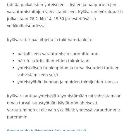
tähtää paikallisten yhteisöjen – kylien ja naapurustojen –
varautumistaitojen vahvistamiseen. Kylävaran työkalupakki
julkaistaan 26.2. klo 14–15.30 järjestettävässä
verkkotilaisuudessa.
Kylävara tarjoaa ohjeita ja tukimateriaaleja:
paikalliseen varautumisen suunnitteluun,
häiriö- ja kriisitilanteiden toimintaan,
yhteisöllisen huolenpidon ja turvallisuuden tunteen
vahvistamiseen sekä
yhteistyöhön kunnan ja muiden toimijoiden kanssa.
Kylävara auttaa yhteisöjä käynnistämään tai vahvistamaan
omaa turvallisuustyötään käytännönläheisesti.
Varautuminen ei ole vain yksilölaji: yhdessä varaudumme
paremmin.
Ilmoittaudu julkistamistilaisuuteen tästä