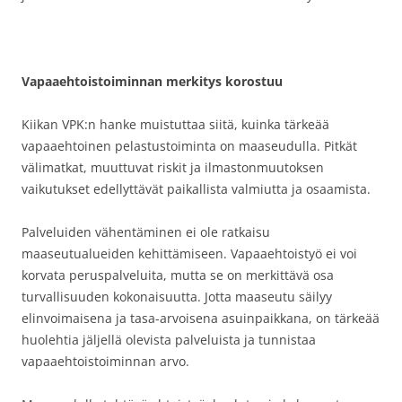
Vapaaehtoistoiminnan merkitys korostuu
Kiikan VPK:n hanke muistuttaa siitä, kuinka tärkeää
vapaaehtoinen pelastustoiminta on maaseudulla. Pitkät
välimatkat, muuttuvat riskit ja ilmastonmuutoksen
vaikutukset edellyttävät paikallista valmiutta ja osaamista.
Palveluiden vähentäminen ei ole ratkaisu
maaseutualueiden kehittämiseen. Vapaaehtoistyö ei voi
korvata peruspalveluita, mutta se on merkittävä osa
turvallisuuden kokonaisuutta. Jotta maaseutu säilyy
elinvoimaisena ja tasa-arvoisena asuinpaikkana, on tärkeää
huolehtia jäljellä olevista palveluista ja tunnistaa
vapaaehtoistoiminnan arvo.