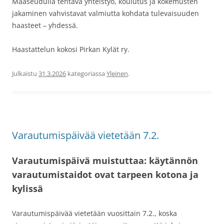
Maaseudulla tehtävä yhteistyö, koulutus ja kokemusten
jakaminen vahvistavat valmiutta kohdata tulevaisuuden
haasteet – yhdessä.
Haastattelun kokosi Pirkan Kylät ry.
Julkaistu
31.3.2026
kategoriassa
Yleinen
.
Varautumispäivää vietetään 7.2.
Varautumispäivä muistuttaa: käytännön
varautumistaidot ovat tarpeen kotona ja
kylissä
Varautumispäivää vietetään vuosittain 7.2., koska