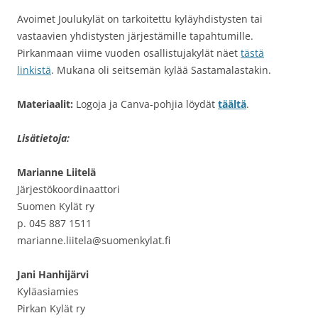
Avoimet Joulukylät on tarkoitettu kyläyhdistysten tai
vastaavien yhdistysten järjestämille tapahtumille.
Pirkanmaan viime vuoden osallistujakylät näet
tästä
linkistä
. Mukana oli seitsemän kylää Sastamalastakin.
Materiaalit:
Logoja ja Canva-pohjia löydät
täältä
.
Lisätietoja:
Marianne Liitelä
Järjestökoordinaattori
Suomen Kylät ry
p. 045 887 1511
marianne.liitela@suomenkylat.fi
Jani Hanhijärvi
Kyläasiamies
Pirkan Kylät ry