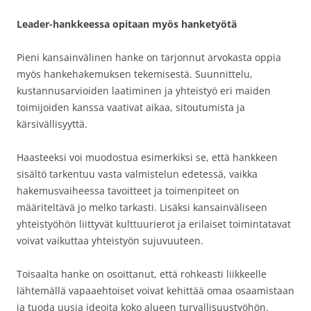
Leader-hankkeessa opitaan myös hanketyötä
Pieni kansainvälinen hanke on tarjonnut arvokasta oppia
myös hankehakemuksen tekemisestä. Suunnittelu,
kustannusarvioiden laatiminen ja yhteistyö eri maiden
toimijoiden kanssa vaativat aikaa, sitoutumista ja
kärsivällisyyttä.
Haasteeksi voi muodostua esimerkiksi se, että hankkeen
sisältö tarkentuu vasta valmistelun edetessä, vaikka
hakemusvaiheessa tavoitteet ja toimenpiteet on
määriteltävä jo melko tarkasti. Lisäksi kansainväliseen
yhteistyöhön liittyvät kulttuurierot ja erilaiset toimintatavat
voivat vaikuttaa yhteistyön sujuvuuteen.
Toisaalta hanke on osoittanut, että rohkeasti liikkeelle
lähtemällä vapaaehtoiset voivat kehittää omaa osaamistaan
ja tuoda uusia ideoita koko alueen turvallisuustyöhön.