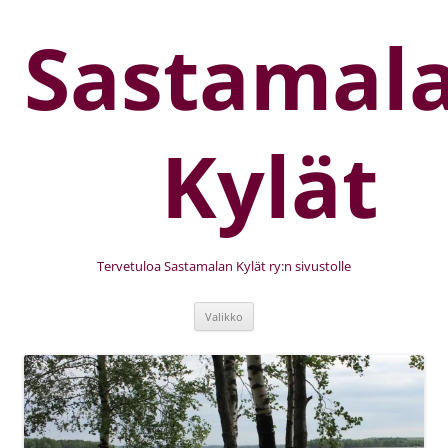
Sastamal
Kylät
Tervetuloa Sastamalan Kylät ry:n sivustolle
Valikko