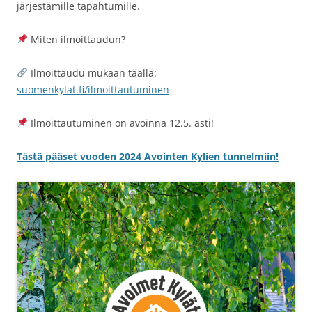
järjestämille tapahtumille.
Miten ilmoittaudun?
Ilmoittaudu mukaan täällä:
suomenkylat.fi/ilmoittautuminen
Ilmoittautuminen on avoinna 12.5. asti!
Tästä pääset vuoden 2024 Avointen Kylien tunnelmiin!