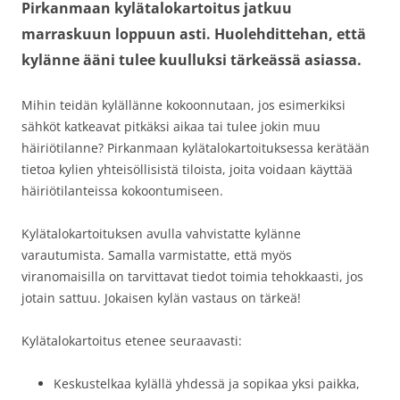
Pirkanmaan kylätalokartoitus jatkuu
marraskuun loppuun asti. Huolehdittehan, että
kylänne ääni tulee kuulluksi tärkeässä asiassa.
Mihin teidän kylällänne kokoonnutaan, jos esimerkiksi
sähköt katkeavat pitkäksi aikaa tai tulee jokin muu
häiriötilanne? Pirkanmaan kylätalokartoituksessa kerätään
tietoa kylien yhteisöllisistä tiloista, joita voidaan käyttää
häiriötilanteissa kokoontumiseen.
Kylätalokartoituksen avulla vahvistatte kylänne
varautumista. Samalla varmistatte, että myös
viranomaisilla on tarvittavat tiedot toimia tehokkaasti, jos
jotain sattuu. Jokaisen kylän vastaus on tärkeä!
Kylätalokartoitus etenee seuraavasti:
Keskustelkaa kylällä yhdessä ja sopikaa yksi paikka,