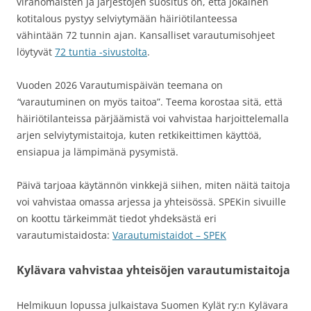
viranomaisten ja järjestöjen suositus on, että jokainen
kotitalous pystyy selviytymään häiriötilanteessa
vähintään 72 tunnin ajan. Kansalliset varautumisohjeet
löytyvät
72 tuntia -sivustolta
.
Vuoden 2026 Varautumispäivän teemana on
“
varautuminen on myös taitoa”. Teema korostaa sitä, että
häiriötilanteissa pärjäämistä voi vahvistaa harjoittelemalla
arjen selviytymistaitoja, kuten retkikeittimen käyttöä,
ensiapua ja lämpimänä pysymistä.
Päivä tarjoaa käytännön vinkkejä siihen, miten näitä taitoja
voi vahvistaa omassa arjessa ja yhteisössä. SPEKin sivuille
on koottu tärkeimmät tiedot yhdeksästä eri
varautumistaidosta:
Varautumistaidot – SPEK
Kylävara vahvistaa yhteisöjen varautumistaitoja
Helmikuun lopussa julkaistava Suomen Kylät ry:n Kylävara