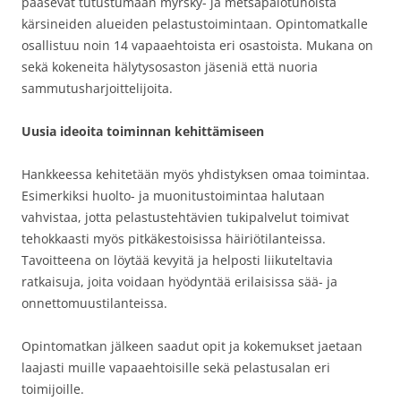
pääsevät tutustumaan myrsky- ja metsäpalotuhoista
kärsineiden alueiden pelastustoimintaan. Opintomatkalle
osallistuu noin 14 vapaaehtoista eri osastoista. Mukana on
sekä kokeneita hälytysosaston jäseniä että nuoria
sammutusharjoittelijoita.
Uusia ideoita toiminnan kehittämiseen
Hankkeessa kehitetään myös yhdistyksen omaa toimintaa.
Esimerkiksi huolto- ja muonitustoimintaa halutaan
vahvistaa, jotta pelastustehtävien tukipalvelut toimivat
tehokkaasti myös pitkäkestoisissa häiriötilanteissa.
Tavoitteena on löytää kevyitä ja helposti liikuteltavia
ratkaisuja, joita voidaan hyödyntää erilaisissa sää- ja
onnettomuustilanteissa.
Opintomatkan jälkeen saadut opit ja kokemukset jaetaan
laajasti muille vapaaehtoisille sekä pelastusalan eri
toimijoille.