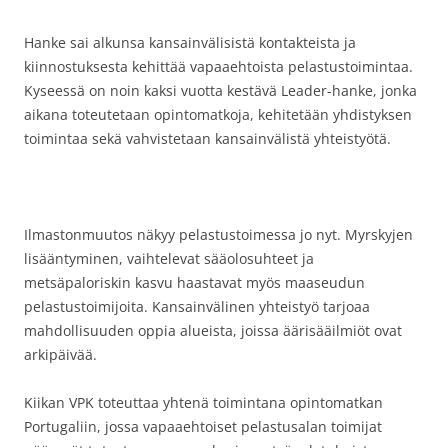
Hanke sai alkunsa kansainvälisistä kontakteista ja
kiinnostuksesta kehittää vapaaehtoista pelastustoimintaa.
Kyseessä on noin kaksi vuotta kestävä Leader-hanke, jonka
aikana toteutetaan opintomatkoja, kehitetään yhdistyksen
toimintaa sekä vahvistetaan kansainvälistä yhteistyötä.
Ilmastonmuutos näkyy pelastustoimessa jo nyt. Myrskyjen
lisääntyminen, vaihtelevat sääolosuhteet ja
metsäpaloriskin kasvu haastavat myös maaseudun
pelastustoimijoita. Kansainvälinen yhteistyö tarjoaa
mahdollisuuden oppia alueista, joissa äärisääilmiöt ovat
arkipäivää.
Kiikan VPK toteuttaa yhtenä toimintana opintomatkan
Portugaliin, jossa vapaaehtoiset pelastusalan toimijat