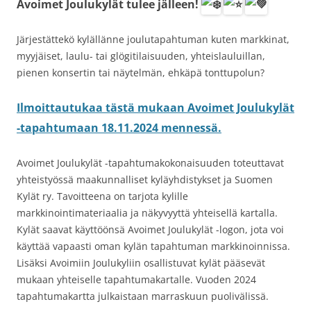
Avoimet Joulukylät tulee jälleen!
Järjestättekö kylällänne joulutapahtuman kuten markkinat,
myyjäiset, laulu- tai glögitilaisuuden, yhteislauluillan,
pienen konsertin tai näytelmän, ehkäpä tonttupolun?
Ilmoittautukaa tästä mukaan Avoimet Joulukylät
-tapahtumaan 18.11.2024 mennessä.
Avoimet Joulukylät -tapahtumakokonaisuuden toteuttavat
yhteistyössä maakunnalliset kyläyhdistykset ja Suomen
Kylät ry. Tavoitteena on tarjota kylille
markkinointimateriaalia ja näkyvyyttä yhteisellä kartalla.
Kylät saavat käyttöönsä Avoimet Joulukylät -logon, jota voi
käyttää vapaasti oman kylän tapahtuman markkinoinnissa.
Lisäksi Avoimiin Joulukyliin osallistuvat kylät pääsevät
mukaan yhteiselle tapahtumakartalle. Vuoden 2024
tapahtumakartta julkaistaan marraskuun puolivälissä.