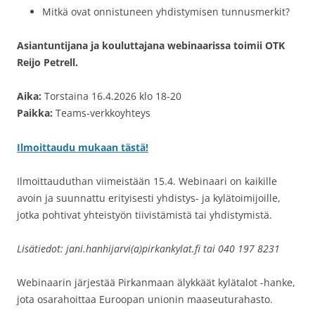
Mitkä ovat onnistuneen yhdistymisen tunnusmerkit?
Asiantuntijana ja kouluttajana webinaarissa toimii OTK
Reijo Petrell.
Aika:
Torstaina 16.4.2026 klo 18-20
Paikka:
Teams-verkkoyhteys
Ilmoittaudu mukaan tästä!
Ilmoittauduthan viimeistään 15.4. Webinaari on kaikille
avoin ja suunnattu erityisesti yhdistys- ja kylätoimijoille,
jotka pohtivat yhteistyön tiivistämistä tai yhdistymistä.
Lisätiedot: jani.hanhijarvi(a)pirkankylat.fi tai 040 197 8231
Webinaarin järjestää Pirkanmaan älykkäät kylätalot -hanke,
jota osarahoittaa Euroopan unionin maaseuturahasto.