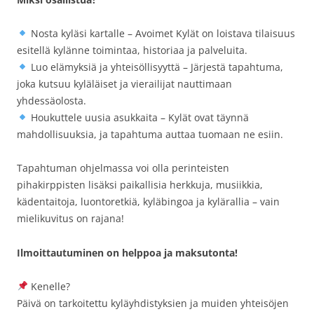
Nosta kyläsi kartalle – Avoimet Kylät on loistava tilaisuus
esitellä kylänne toimintaa, historiaa ja palveluita.
Luo elämyksiä ja yhteisöllisyyttä – Järjestä tapahtuma,
joka kutsuu kyläläiset ja vierailijat nauttimaan
yhdessäolosta.
Houkuttele uusia asukkaita – Kylät ovat täynnä
mahdollisuuksia, ja tapahtuma auttaa tuomaan ne esiin.
Tapahtuman ohjelmassa voi olla perinteisten
pihakirppisten lisäksi paikallisia herkkuja, musiikkia,
kädentaitoja, luontoretkiä, kyläbingoa ja kylärallia – vain
mielikuvitus on rajana!
Ilmoittautuminen on helppoa ja maksutonta!
Kenelle?
Päivä on tarkoitettu kyläyhdistyksien ja muiden yhteisöjen