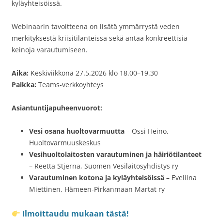
kyläyhteisöissä.
Webinaarin tavoitteena on lisätä ymmärrystä veden
merkityksestä kriisitilanteissa sekä antaa konkreettisia
keinoja varautumiseen.
Aika:
Keskiviikkona 27.5.2026 klo 18.00–19.30
Paikka:
Teams-verkkoyhteys
Asiantuntijapuheenvuorot:
Vesi osana huoltovarmuutta
– Ossi Heino,
Huoltovarmuuskeskus
Vesihuoltolaitosten varautuminen ja häiriötilanteet
– Reetta Stjerna, Suomen Vesilaitosyhdistys ry
Varautuminen kotona ja kyläyhteisöissä
– Eveliina
Miettinen, Hämeen-Pirkanmaan Martat ry
Ilmoittaudu mukaan tästä!