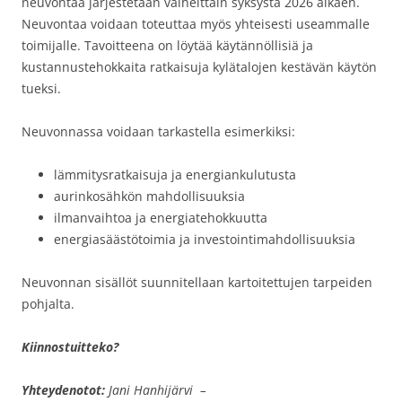
neuvontaa järjestetään vaiheittain syksystä 2026 alkaen.
Neuvontaa voidaan toteuttaa myös yhteisesti useammalle
toimijalle. Tavoitteena on löytää käytännöllisiä ja
kustannustehokkaita ratkaisuja kylätalojen kestävän käytön
tueksi.
Neuvonnassa voidaan tarkastella esimerkiksi:
lämmitysratkaisuja ja energiankulutusta
aurinkosähkön mahdollisuuksia
ilmanvaihtoa ja energiatehokkuutta
energiasäästötoimia ja investointimahdollisuuksia
Neuvonnan sisällöt suunnitellaan kartoitettujen tarpeiden
pohjalta.
Kiinnostuitteko?
Yhteydenotot:
Jani Hanhijärvi –