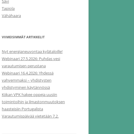
Sävi
Tapiola
Vähähaara
VIIMEISIMMÄT ARTIKKELIT
Nyt energianeuvontaa kylätaloille!
Webinaari 27.5.2026: Puhdas vesi
varautumisen perustana
Webinaari 16.4.2026: Yhdessä
vahvemmaksi – yhdistysten
yhdistyminen käytännössä
Kiikan VPK hakee oppeja uusiin
toimintoihin ja ilmastonmuutoksen
haasteisiin Portugalista
Varautumispäivää vietetään 7.2.