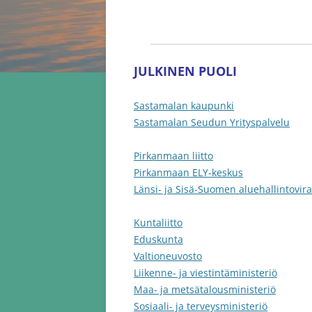
JULKINEN PUOLI
Sastamalan kaupunki
Sastamalan Seudun Yrityspalvelu
Pirkanmaan liitto
Pirkanmaan ELY-keskus
Länsi- ja Sisä-Suomen aluehallintovira
Kuntaliitto
Eduskunta
Valtioneuvosto
Liikenne- ja viestintäministeriö
Maa- ja metsätalousministeriö
Sosiaali- ja terveysministeriö