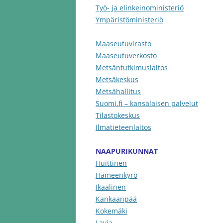
Työ- ja elinkeinoministeriö
Ympäristöministeriö
Maaseutuvirasto
Maaseutuverkosto
Metsäntutkimuslaitos
Metsäkeskus
Metsähallitus
Suomi.fi – kansalaisen palvelut
Tilastokeskus
Ilmatieteenlaitos
NAAPURIKUNNAT
Huittinen
Hämeenkyrö
Ikaalinen
Kankaanpää
Kokemäki
Lavia