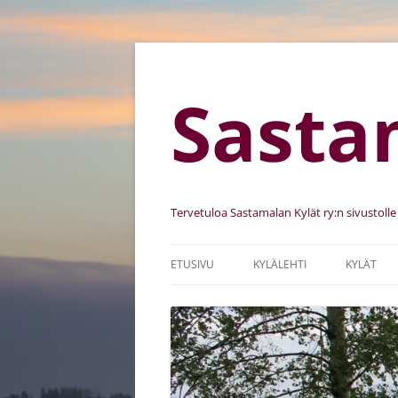
Sasta
Tervetuloa Sastamalan Kylät ry:n sivustolle
ETUSIVU
KYLÄLEHTI
KYLÄT
SASTAMALAN KYLÄT RY
KYLIEN K
SÄÄNNÖT
KEHITTÄ
JÄSENSEURAT
KYLÄKUV