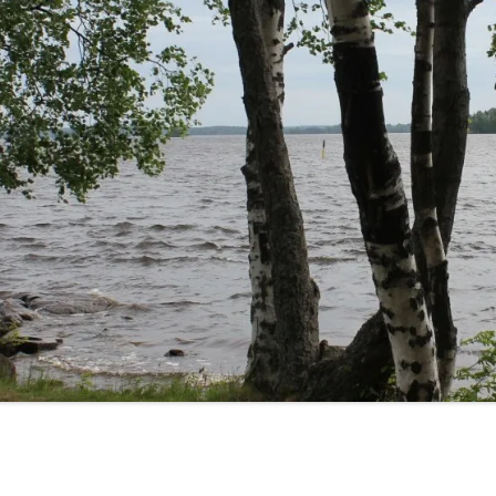
LUT
SASTAMALA-RETKET 2014
IRKOT
PEEJIIN KOTISEUTURETKET 2015
”KYLÄT TUTUIKSI 2013”
SELVITYS: NUORET JA
KYLÄTOIMINTA
LINKIT