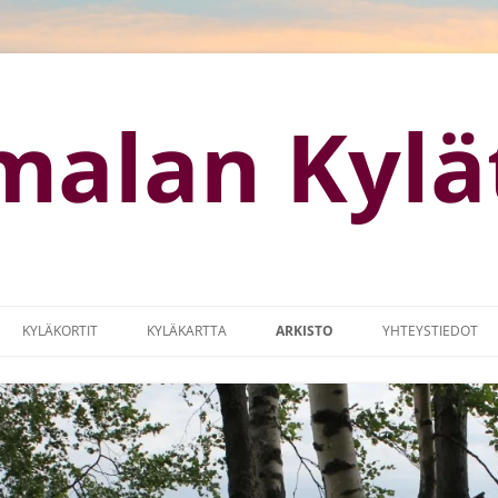
malan Kylä
KYLÄKORTIT
KYLÄKARTTA
ARKISTO
YHTEYSTIEDOT
OTISIVUT
KYLÄKARTTA (GOOGLE MAPS)
KYLÄMARKKINAT
MISSUUNNITELMA
LOGO
IA
MAASEUTUOHJELMA 2014-2017