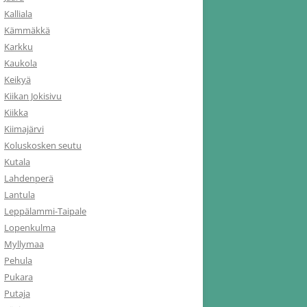
Kalliala
Kämmäkkä
Karkku
Kaukola
Keikyä
Kiikan Jokisivu
Kiikka
Kiimajärvi
Koluskosken seutu
Kutala
Lahdenperä
Lantula
Leppälammi-Taipale
Lopenkulma
Myllymaa
Pehula
Pukara
Putaja