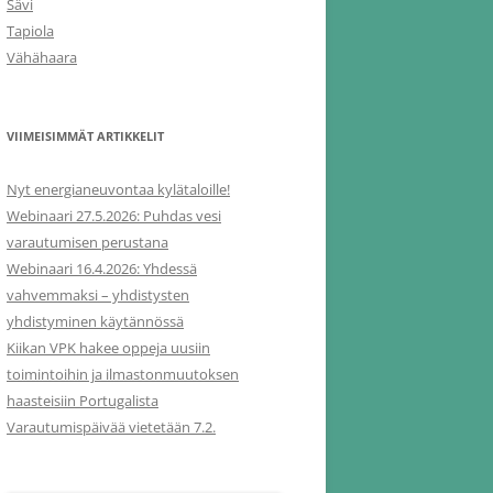
Sävi
Tapiola
Vähähaara
VIIMEISIMMÄT ARTIKKELIT
Nyt energianeuvontaa kylätaloille!
Webinaari 27.5.2026: Puhdas vesi
varautumisen perustana
Webinaari 16.4.2026: Yhdessä
vahvemmaksi – yhdistysten
yhdistyminen käytännössä
Kiikan VPK hakee oppeja uusiin
toimintoihin ja ilmastonmuutoksen
haasteisiin Portugalista
Varautumispäivää vietetään 7.2.