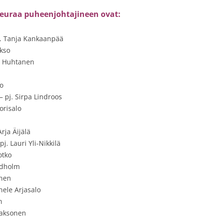
seuraa puheenjohtajineen ovat:
j. Tanja Kankaanpää
akso
ja Huhtanen
to
– pj. Sirpa Lindroos
orisalo
rja Äijälä
j. Lauri Yli-Nikkilä
otko
ndholm
anen
nele Arjasalo
n
Laaksonen