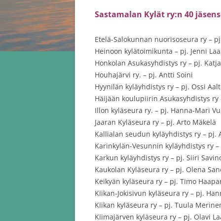
Sastamalan Kylät ry:n 40 jäsen
Etelä-Salokunnan nuorisoseura ry – p
Heinoon kylätoimikunta – pj. Jenni La
Honkolan Asukasyhdistys ry – pj. Kat
Houhajärvi ry. – pj. Antti Soini
Hyynilän kyläyhdistys ry – pj. Ossi Aal
Häijään koulupiirin Asukasyhdistys ry 
Illon kyläseura ry. – pj. Hanna-Mari Vu
Jaaran Kyläseura ry – pj. Arto Mäkelä
Kallialan seudun kyläyhdistys ry – pj. A
Karinkylän-Vesunnin kyläyhdistys ry – p
Karkun kyläyhdistys ry – pj. Siiri Savin
Kaukolan Kyläseura ry – pj. Olena Sa
Keikyän kyläseura ry – pj. Timo Haap
Kiikan-Jokisivun kyläseura ry – pj. Han
Kiikan kyläseura ry – pj. Tuula Merine
Kiimajärven kyläseura ry – pj. Olavi 