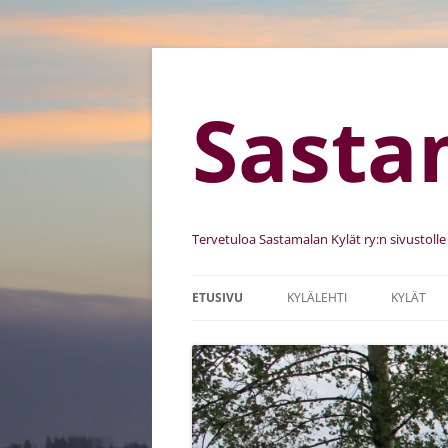
Sasta
Tervetuloa Sastamalan Kylät ry:n sivustolle
ETUSIVU
KYLÄLEHTI
KYLÄT
SASTAMALAN KYLÄT RY
KYLIEN K
SÄÄNNÖT
KEHITTÄ
JÄSENSEURAT
KYLÄKUV