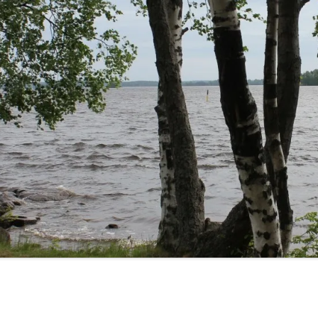
ULUT
SASTAMALA-RETKET 2014
KIRKOT
PEEJIIN KOTISEUTURETKET 2015
”KYLÄT TUTUIKSI 2013”
SELVITYS: NUORET JA
KYLÄTOIMINTA
LINKIT