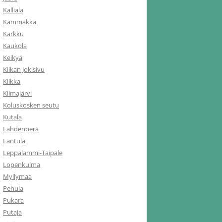
Kalliala
Kämmäkkä
Karkku
Kaukola
Keikyä
Kiikan Jokisivu
Kiikka
Kiimajärvi
Koluskosken seutu
Kutala
Lahdenperä
Lantula
Leppälammi-Taipale
Lopenkulma
Myllymaa
Pehula
Pukara
Putaja