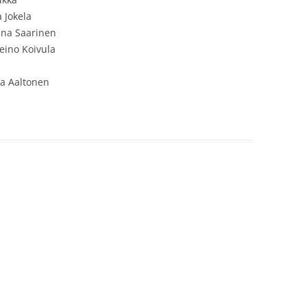
a Jokela
nna Saarinen
Reino Koivula
ka Aaltonen