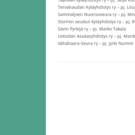
Tervahaudan Kyläyhdistys ry – pj. Liis
Sammaljoen Nuorisoseura ry – pj. Mi
Stormin seudun kyläyhdistys ry – pj. 
Sävin Pyrkijä ry – pj. Marko Takala
Uotsolan Asukasyhdistys ry – pj. Mari
Vähähaara-Seura ry – pj. Jyrki Nummi