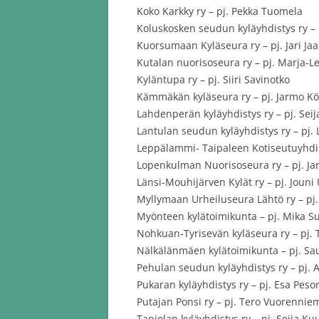
Koko Karkky ry – pj. Pekka Tuomela
Koluskosken seudun kyläyhdistys ry 
Kuorsumaan Kyläseura ry – pj. Jari Jaa
Kutalan nuorisoseura ry – pj. Marja-L
Kyläntupa ry – pj. Siiri Savinotko
Kämmäkän kyläseura ry – pj. Jarmo K
Lahdenperän kyläyhdistys ry – pj. Seija
Lantulan seudun kyläyhdistys ry – pj. 
Leppälammi- Taipaleen Kotiseutuyhdist
Lopenkulman Nuorisoseura ry – pj. Jar
Länsi-Mouhijärven Kylät ry – pj. Jouni
Myllymaan Urheiluseura Lähtö ry – pj. 
Myönteen kylätoimikunta – pj. Mika S
Nohkuan-Tyrisevän kyläseura ry – pj. 
Nälkälänmäen kylätoimikunta – pj. Sau
Pehulan seudun kyläyhdistys ry – pj. A
Pukaran kyläyhdistys ry – pj. Esa Pes
Putajan Ponsi ry – pj. Tero Vuorennie
Tapiolan kyläyhdistys ry – pj. Seija Ku