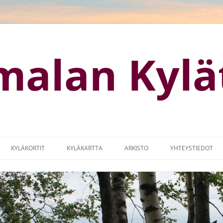
malan Kylä
KYLÄKORTIT
KYLÄKARTTA
ARKISTO
YHTEYSTIEDOT
OTISIVUT
KYLÄKARTTA (GOOGLE MAPS)
KYLÄMARKKINAT
MISSUUNNITELMA
LOGO
IA
MAASEUTUOHJELMA 2014-2017