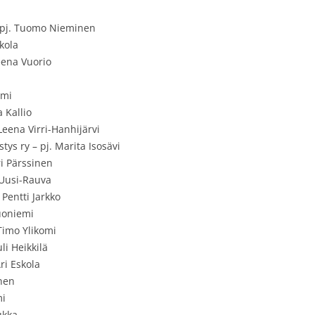
– pj. Tuomo Nieminen
kola
eena Vuorio
ömi
 Kallio
Leena Virri-Hanhijärvi
ys ry – pj. Marita Isosävi
i Pärssinen
 Uusi-Rauva
Pentti Jarkko
uoniemi
Timo Ylikomi
li Heikkilä
ri Eskola
onen
mi
ukka