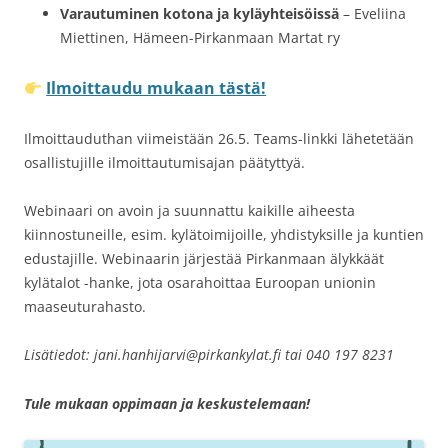
Varautuminen kotona ja kyläyhteisöissä
– Eveliina
Miettinen, Hämeen-Pirkanmaan Martat ry
Ilmoittaudu mukaan tästä!
Ilmoittauduthan viimeistään 26.5. Teams-linkki lähetetään
osallistujille ilmoittautumisajan päätyttyä.
Webinaari on avoin ja suunnattu kaikille aiheesta
kiinnostuneille, esim. kylätoimijoille, yhdistyksille ja kuntien
edustajille. Webinaarin järjestää Pirkanmaan älykkäät
kylätalot -hanke, jota osarahoittaa Euroopan unionin
maaseuturahasto.
Lisätiedot: jani.hanhijarvi@pirkankylat.fi tai 040 197 8231
Tule mukaan oppimaan ja keskustelemaan!