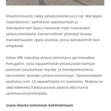
Ilmastonmuutos näkyy pelastustoimessa jo nyt. Myrskyjen
lisääntyminen, vaihtelevat sääolosuhteet ja
metsäpaloriskin kasvu haastavat myös maaseudun
pelastustoimijoita. Kansainvälinen yhteistyö tarjoaa
mahdollisuuden oppia alueista, joissa äärisääilmiöt ovat
arkipäivää.
Kiikan VPK toteuttaa yhtenä toimintana opintomatkan
Portugaliin, jossa vapaaehtoiset pelastusalan toimijat
pääsevät tutustumaan myrsky- ja metsäpalotuhoista
kärsineiden alueiden pelastustoimintaan. Opintomatkalle
osallistuu noin 14 vapaaehtoista eri osastoista. Mukana on
sekä kokeneita hälytysosaston jäseniä että nuoria
sammutusharjoittelijoita.
Uusia ideoita toiminnan kehittämiseen