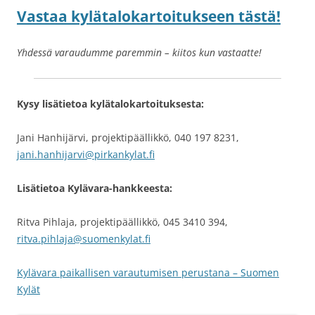
Vastaa kylätalokartoitukseen tästä!
Yhdessä varaudumme paremmin – kiitos kun vastaatte!
Kysy lisätietoa kylätalokartoituksesta:
Jani Hanhijärvi, projektipäällikkö, 040 197 8231,
jani.hanhijarvi@pirkankylat.fi
Lisätietoa Kylävara-hankkeesta:
Ritva Pihlaja, projektipäällikkö, 045 3410 394,
ritva.pihlaja@suomenkylat.fi
Kylävara paikallisen varautumisen perustana – Suomen
Kylät