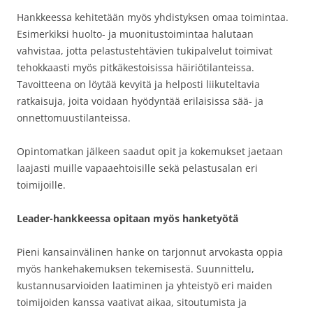
Hankkeessa kehitetään myös yhdistyksen omaa toimintaa.
Esimerkiksi huolto- ja muonitustoimintaa halutaan
vahvistaa, jotta pelastustehtävien tukipalvelut toimivat
tehokkaasti myös pitkäkestoisissa häiriötilanteissa.
Tavoitteena on löytää kevyitä ja helposti liikuteltavia
ratkaisuja, joita voidaan hyödyntää erilaisissa sää- ja
onnettomuustilanteissa.
Opintomatkan jälkeen saadut opit ja kokemukset jaetaan
laajasti muille vapaaehtoisille sekä pelastusalan eri
toimijoille.
Leader-hankkeessa opitaan myös hanketyötä
Pieni kansainvälinen hanke on tarjonnut arvokasta oppia
myös hankehakemuksen tekemisestä. Suunnittelu,
kustannusarvioiden laatiminen ja yhteistyö eri maiden
toimijoiden kanssa vaativat aikaa, sitoutumista ja