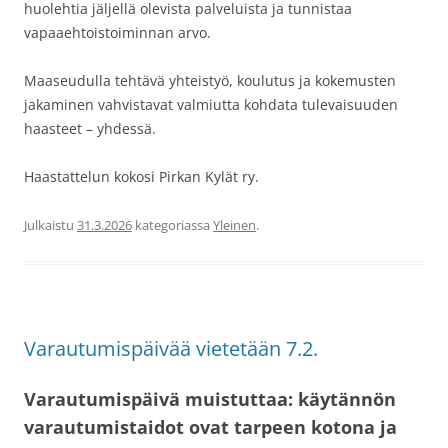
huolehtia jäljellä olevista palveluista ja tunnistaa
vapaaehtoistoiminnan arvo.
Maaseudulla tehtävä yhteistyö, koulutus ja kokemusten
jakaminen vahvistavat valmiutta kohdata tulevaisuuden
haasteet – yhdessä.
Haastattelun kokosi Pirkan Kylät ry.
Julkaistu
31.3.2026
kategoriassa
Yleinen
.
Varautumispäivää vietetään 7.2.
Varautumispäivä muistuttaa: käytännön
varautumistaidot ovat tarpeen kotona ja