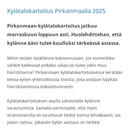
Kylätalokartoitus Pirkanmaalla 2025
Pirkanmaan kylätalokartoitus jatkuu
marraskuun loppuun asti. Huolehdittehan, että
kylänne ääni tulee kuulluksi tärkeässä asiassa.
Mihin teidän kylällänne kokoonnutaan, jos esimerkiksi
sähköt katkeavat pitkäksi aikaa tai tulee jokin muu
häiriötilanne? Pirkanmaan kylätalokartoituksessa kerätään
tietoa kylien yhteisöllisistä tiloista, joita voidaan käyttää
häiriötilanteissa kokoontumiseen.
Kylätalokartoituksen avulla vahvistatte kylänne
varautumista. Samalla varmistatte, että myös
viranomaisilla on tarvittavat tiedot toimia tehokkaasti, jos
jotain sattuu. Jokaisen kylän vastaus on tärkeä!