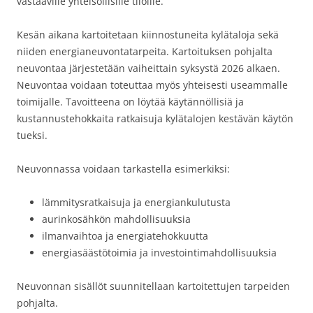
vastaaville yhteisöllisille tiloille.
Kesän aikana kartoitetaan kiinnostuneita kylätaloja sekä
niiden energianeuvontatarpeita. Kartoituksen pohjalta
neuvontaa järjestetään vaiheittain syksystä 2026 alkaen.
Neuvontaa voidaan toteuttaa myös yhteisesti useammalle
toimijalle. Tavoitteena on löytää käytännöllisiä ja
kustannustehokkaita ratkaisuja kylätalojen kestävän käytön
tueksi.
Neuvonnassa voidaan tarkastella esimerkiksi:
lämmitysratkaisuja ja energiankulutusta
aurinkosähkön mahdollisuuksia
ilmanvaihtoa ja energiatehokkuutta
energiasäästötoimia ja investointimahdollisuuksia
Neuvonnan sisällöt suunnitellaan kartoitettujen tarpeiden
pohjalta.