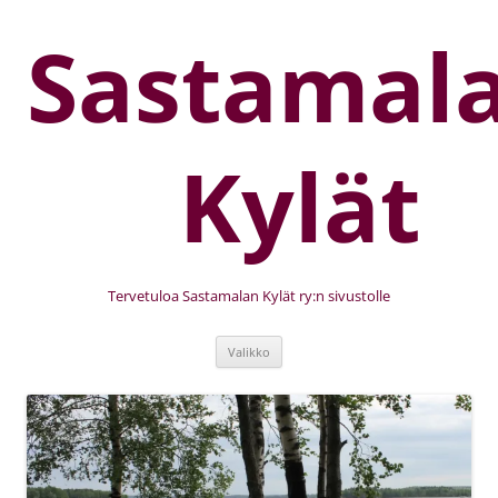
Sastamal
Kylät
Tervetuloa Sastamalan Kylät ry:n sivustolle
Valikko