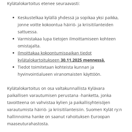
Kylätalokartoitus etenee seuraavasti:
Keskustelkaa kylällä yhdessä ja sopikaa yksi paikka,
jonne voitte kokoontua häiriö- ja kriisitilanteiden
sattuessa.
Varmistakaa lupa tietojen ilmoittamiseen kohteen
omistajalta.
Ilmoittakaa kokoontumispaikan tiedot
kylätalokartoitukseen
30.11.2025 mennessä.
Tiedot toimitetaan kohteista kunnan ja
hyvinvointialueen viranomaisten käyttöön.
Kylätalokartoitus on osa valtakunnallista Kylävara
paikallisen varautumisen perustana -hanketta, jonka
tavoitteena on vahvistaa kylien ja paikallisyhteisöjen
varautumista häiriö- ja kriisitilanteisiin. Suomen Kylät ry:n
hallinnoima hanke on saanut rahoituksen Euroopan
maaseuturahastosta.