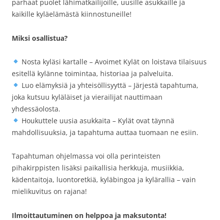
parhaat puolet lähimatkailijoille, uusille asukkaille ja
kaikille kyläelämästä kiinnostuneille!
Miksi osallistua?
Nosta kyläsi kartalle – Avoimet Kylät on loistava tilaisuus
esitellä kylänne toimintaa, historiaa ja palveluita.
Luo elämyksiä ja yhteisöllisyyttä – Järjestä tapahtuma,
joka kutsuu kyläläiset ja vierailijat nauttimaan
yhdessäolosta.
Houkuttele uusia asukkaita – Kylät ovat täynnä
mahdollisuuksia, ja tapahtuma auttaa tuomaan ne esiin.
Tapahtuman ohjelmassa voi olla perinteisten
pihakirppisten lisäksi paikallisia herkkuja, musiikkia,
kädentaitoja, luontoretkiä, kyläbingoa ja kylärallia – vain
mielikuvitus on rajana!
Ilmoittautuminen on helppoa ja maksutonta!