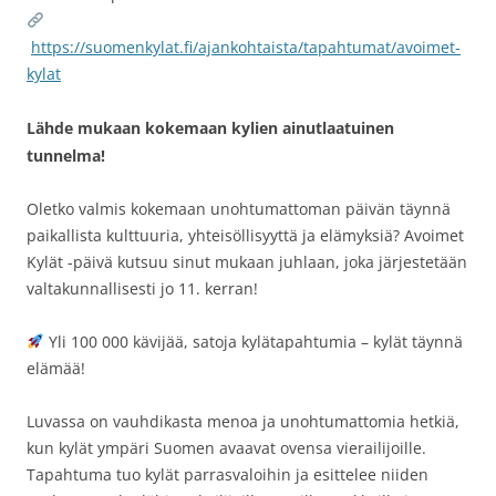
https://suomenkylat.fi/ajankohtaista/tapahtumat/avoimet-
kylat
Lähde mukaan kokemaan kylien ainutlaatuinen
tunnelma!
Oletko valmis kokemaan unohtumattoman päivän täynnä
paikallista kulttuuria, yhteisöllisyyttä ja elämyksiä? Avoimet
Kylät -päivä kutsuu sinut mukaan juhlaan, joka järjestetään
valtakunnallisesti jo 11. kerran!
Yli 100 000 kävijää, satoja kylätapahtumia – kylät täynnä
elämää!
Luvassa on vauhdikasta menoa ja unohtumattomia hetkiä,
kun kylät ympäri Suomen avaavat ovensa vierailijoille.
Tapahtuma tuo kylät parrasvaloihin ja esittelee niiden