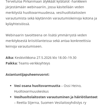
Tervetuloa Pirkanmaan älykkäät kylätalot -hankkeen
järjestämään webinaariin, jossa käsitellään veden
merkitystä huoltovarmuudessa, vesihuoltolaitosten
varautumista sekä käytännön varautumiskeinoja kotona ja
kyläyhteisöissä.
Webinaarin tavoitteena on lisätä ymmärrystä veden
merkityksestä kriisitilanteissa sekä antaa konkreettisia
keinoja varautumiseen.
Aika:
Keskiviikkona 27.5.2026 klo 18.00–19.30
Paikka:
Teams-verkkoyhteys
Asiantuntijapuheenvuorot:
Vesi osana huoltovarmuutta
– Ossi Heino,
Huoltovarmuuskeskus
Vesihuoltolaitosten varautuminen ja häiriötilanteet
– Reetta Stjerna, Suomen Vesilaitosyhdistys ry