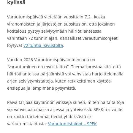
kylissä
Varautumispäivää vietetään vuosittain 7.2., koska
viranomaisten ja järjestöjen suositus on, että jokainen
kotitalous pystyy selviytymään häiriötilanteessa
vähintään 72 tunnin ajan. Kansalliset varautumisohjeet
löytyvät
72 tuntia -sivustolta
.
Vuoden 2026 Varautumispäivän teemana on
“
varautuminen on myös taitoa”. Teema korostaa sitä, että
häiriötilanteissa pärjäämistä voi vahvistaa harjoittelemalla
arjen selviytymistaitoja, kuten retkikeittimen käyttöä,
ensiapua ja lämpimänä pysymistä.
Päivä tarjoaa käytännön vinkkejä siihen, miten näitä taitoja
voi vahvistaa omassa arjessa ja yhteisössä. SPEKin sivuille
on koottu tärkeimmät tiedot yhdeksästä eri
varautumistaidosta:
Varautumistaidot – SPEK