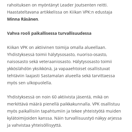
rahoituksen on myöntänyt Leader Joutsenten reitti.
Haastateltavana artikkelissa on Kiikan VPK:n edustaja
Minna Räsänen
.
Vahva rooli paikallisessa turvallisuudessa
Kiikan VPK on aktiivinen toimija omalla alueellaan.
Yhdistyksessä toimii hälytysosasto, nuoriso-osasto,
naisosasto sekä veteraaniosasto. Hälytysosasto toimii
ykköslähdön yksikkönä, ja vapaaehtoiset osallistuvat
tehtäviin laajasti Sastamalan alueella sekä tarvittaessa
myös sen ulkopuolella.
Yhdistyksessä on noin 60 aktiivista jäsentä, mikä on
merkittävä määrä pienellä paikkakunnalla. VPK osallistuu
myös paikallisiin tapahtumiin ja tekee yhteistyötä muiden
kylätoimijoiden kanssa. Näin turvallisuustyö näkyy arjessa
ja vahvistaa yhteisöllisyyttä.