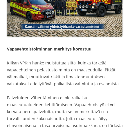
Vapaaehtoistoiminnan merkitys korostuu
Kiikan VPK:n hanke muistuttaa siitä, kuinka tärkeää
vapaaehtoinen pelastustoiminta on maaseudulla. Pitkät
välimatkat, muuttuvat riskit ja ilmastonmuutoksen
vaikutukset edellyttävät paikallista valmiutta ja osaamista.
Palveluiden vähentäminen ei ole ratkaisu
maaseutualueiden kehittämiseen. Vapaaehtoistyö ei voi
korvata peruspalveluita, mutta se on merkittävä osa
turvallisuuden kokonaisuutta. Jotta maaseutu säilyy
elinvoimaisena ja tasa-arvoisena asuinpaikkana, on tärkeää