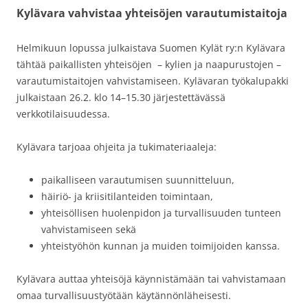
Kylävara vahvistaa yhteisöjen varautumistaitoja
Helmikuun lopussa julkaistava Suomen Kylät ry:n Kylävara
tähtää paikallisten yhteisöjen – kylien ja naapurustojen –
varautumistaitojen vahvistamiseen. Kylävaran työkalupakki
julkaistaan 26.2. klo 14–15.30 järjestettävässä
verkkotilaisuudessa.
Kylävara tarjoaa ohjeita ja tukimateriaaleja:
paikalliseen varautumisen suunnitteluun,
häiriö- ja kriisitilanteiden toimintaan,
yhteisöllisen huolenpidon ja turvallisuuden tunteen
vahvistamiseen sekä
yhteistyöhön kunnan ja muiden toimijoiden kanssa.
Kylävara auttaa yhteisöjä käynnistämään tai vahvistamaan
omaa turvallisuustyötään käytännönläheisesti.