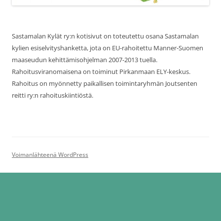
Sastamalan Kylät ry:n kotisivut on toteutettu osana Sastamalan
kylien esiselvityshanketta, jota on EU-rahoitettu Manner-Suomen
maaseudun kehittämisohjelman 2007-2013 tuella.
Rahoitusviranomaisena on toiminut Pirkanmaan ELY-keskus.
Rahoitus on myönnetty paikallisen toimintaryhmän Joutsenten
reitti ry:n rahoituskiintiöstä.
Voimanlähteenä WordPress