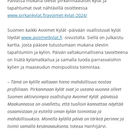
Päivässä mukana olevat pirkanmaalaiset kylät ja
tapahtumat ovat nähtävillä osoitteessa
www.pirkankylat.fi/avoimet-kylat-2024/
Suomen kaikki Avoimet Kylät -päivään osallistuvat kylät
löydät
www.avoimetkylat.fi
-sivustolta. Siellä on julkaistu
kartta, josta pääsee tutustumaan mukana oleviin
tapahtumiin ja kyliin. Päivän valtakunnallisena tavoitteena
on lisätä kylämatkailua ja samalla tuoda parrasvaloihin
kylien ja maaseudun monipuolista toimintaa.
– Tämä on kylille valtavan hieno mahdollisuus nostaa
profiiliaan. Pirkanmaan kylät ovat jo useana vuonna olleet
Suomen aktiivisimpia osallistujia Avoimet Kylät -päivässä.
Maakunnassa on oivallettu, että tuolloin kannattaa näyttää
osaamistaan ja esitellä oman kylän toimintaa ja
mahdollisuuksia. Monella kylällä päivä on tärkeä perinne ja
toimii samalla kesänavauksena,
toteaa Hanhijärvi.