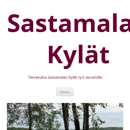
Sastamal
Kylät
Tervetuloa Sastamalan Kylät ry:n sivustolle
Valikko