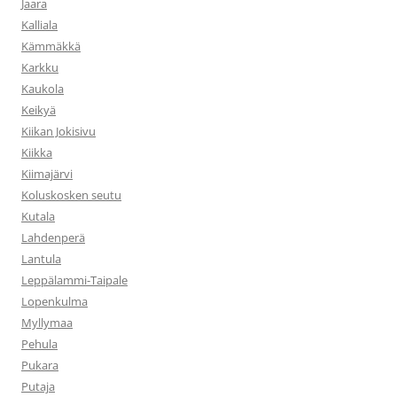
Jaara
Kalliala
Kämmäkkä
Karkku
Kaukola
Keikyä
Kiikan Jokisivu
Kiikka
Kiimajärvi
Koluskosken seutu
Kutala
Lahdenperä
Lantula
Leppälammi-Taipale
Lopenkulma
Myllymaa
Pehula
Pukara
Putaja