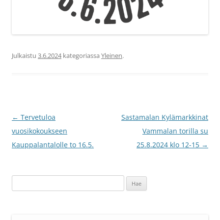
Julkaistu
3.6.2024
kategoriassa
Yleinen
.
Artikkelien
←
Tervetuloa
Sastamalan Kylämarkkinat
selaus
vuosikokoukseen
Vammalan torilla su
Kauppalantalolle to 16.5.
25.8.2024 klo 12-15
→
Haku: