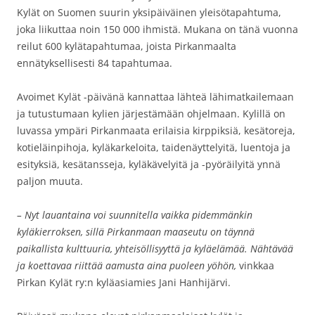
Kylät on Suomen suurin yksipäiväinen yleisötapahtuma,
joka liikuttaa noin 150 000 ihmistä. Mukana on tänä vuonna
reilut 600 kylätapahtumaa, joista Pirkanmaalta
ennätyksellisesti 84 tapahtumaa.
Avoimet Kylät -päivänä kannattaa lähteä lähimatkailemaan
ja tutustumaan kylien järjestämään ohjelmaan. Kylillä on
luvassa ympäri Pirkanmaata erilaisia kirppiksiä, kesätoreja,
kotieläinpihoja, kyläkarkeloita, taidenäyttelyitä, luentoja ja
esityksiä, kesätansseja, kyläkävelyitä ja -pyöräilyitä ynnä
paljon muuta.
– Nyt lauantaina voi suunnitella vaikka pidemmänkin
kyläkierroksen, sillä Pirkanmaan maaseutu on täynnä
paikallista kulttuuria, yhteisöllisyyttä ja kyläelämää. Nähtävää
ja koettavaa riittää aamusta aina puoleen yöhön,
vinkkaa
Pirkan Kylät ry:n kyläasiamies Jani Hanhijärvi.