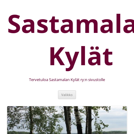
Sastamal
Kylät
Tervetuloa Sastamalan Kylät ry:n sivustolle
Valikko