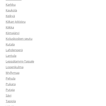
Karkku
Kaukola
Keikyä
Kiikan Jokisivu
Kiikka
Kiimajärvi
Koluskosken seutu
Kutala
Lahdenperä
Lantula
Leppälammi-Taipale
Lopenkulma
Myllymaa
Pehula
Pukara
Putaja
Sävi
Tapiola