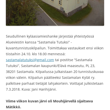
Seudullinen kyläasiamieshanke järjestää yhteistyössä
Alueviestin kanssa ”Sastamala Tutuksi” -
kuvantunnistuskilpailun. Toimittakaa vastaukset ensi viikon
tiistaihin 24.10. klo 18.00 mennessä:
sastamalatutuksi@gmail.com
tai postitse ”Sastamala
Tutuksi”, Sastamalan kaupunki/Elävä maaseutu, PL 23,
38201 Sastamala. Kilpailussa julkaistaan 20 tunnistuskuvaa
viikon välein. Kilpailun päätteeksi Sastamalan Kylät ry.
palkitsee parhaat tietäjät lahjakortein. Voittajat julkistetaan
7.3.2018.
Kuva
:
Jani
Hanhijärvi.
Viime viikon kuvan järvi oli Mouhijärvellä sijaitseva
Mätikkö.