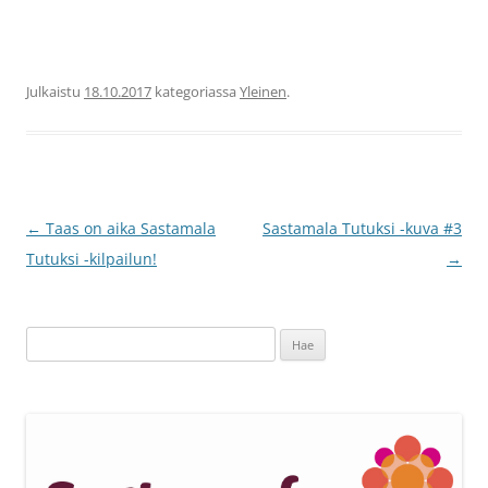
Julkaistu
18.10.2017
kategoriassa
Yleinen
.
Artikkelien
←
Taas on aika Sastamala
Sastamala Tutuksi -kuva #3
selaus
Tutuksi -kilpailun!
→
Haku: