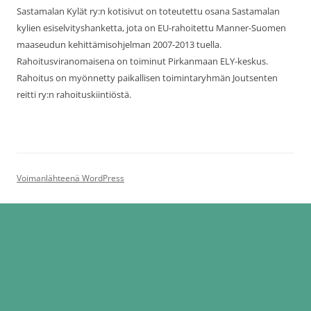
Sastamalan Kylät ry:n kotisivut on toteutettu osana Sastamalan
kylien esiselvityshanketta, jota on EU-rahoitettu Manner-Suomen
maaseudun kehittämisohjelman 2007-2013 tuella.
Rahoitusviranomaisena on toiminut Pirkanmaan ELY-keskus.
Rahoitus on myönnetty paikallisen toimintaryhmän Joutsenten
reitti ry:n rahoituskiintiöstä.
Voimanlähteenä WordPress