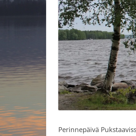
HALLITUS 2025
KYLÄKOU
KYLIEN K
Perinnepäivä Pukstaaviss