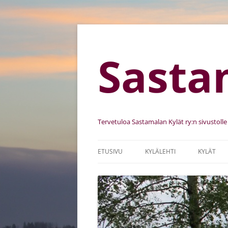
Sasta
Tervetuloa Sastamalan Kylät ry:n sivustolle
ETUSIVU
KYLÄLEHTI
KYLÄT
SASTAMALAN KYLÄT RY
KYLIEN K
SÄÄNNÖT
KEHITTÄ
JÄSENSEURAT
KYLÄKUV