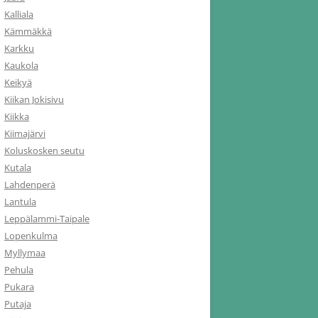
Kalliala
Kämmäkkä
Karkku
Kaukola
Keikyä
Kiikan Jokisivu
Kiikka
Kiimajärvi
Koluskosken seutu
Kutala
Lahdenperä
Lantula
Leppälammi-Taipale
Lopenkulma
Myllymaa
Pehula
Pukara
Putaja