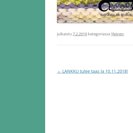
Julkaistu
7.2.2019
kategoriassa
Yleinen
.
Artikkelien
←
LANKKU tulee taas la 10.11.2018!
selaus