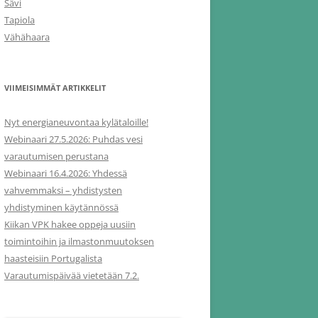
Sävi
Tapiola
Vähähaara
VIIMEISIMMÄT ARTIKKELIT
Nyt energianeuvontaa kylätaloille!
Webinaari 27.5.2026: Puhdas vesi
varautumisen perustana
Webinaari 16.4.2026: Yhdessä
vahvemmaksi – yhdistysten
yhdistyminen käytännössä
Kiikan VPK hakee oppeja uusiin
toimintoihin ja ilmastonmuutoksen
haasteisiin Portugalista
Varautumispäivää vietetään 7.2.