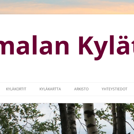
malan Kylä
KYLÄKORTIT
KYLÄKARTTA
ARKISTO
YHTEYSTIEDOT
OTISIVUT
KYLÄKARTTA (GOOGLE MAPS)
KYLÄMARKKINAT
MISSUUNNITELMA
LOGO
IA
MAASEUTUOHJELMA 2014-2017