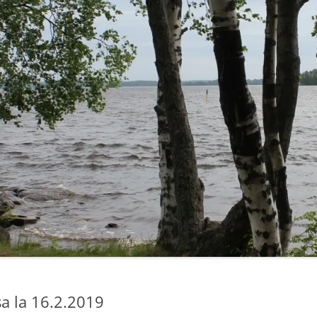
LUT
SASTAMALA-RETKET 2014
IRKOT
PEEJIIN KOTISEUTURETKET 2015
”KYLÄT TUTUIKSI 2013”
SELVITYS: NUORET JA
KYLÄTOIMINTA
LINKIT
a la 16.2.2019