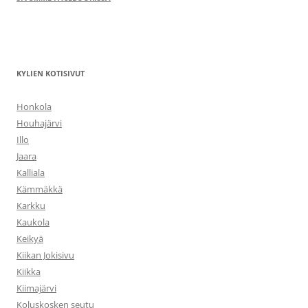
KYLIEN KOTISIVUT
Honkola
Houhajärvi
Illo
Jaara
Kalliala
Kämmäkkä
Karkku
Kaukola
Keikyä
Kiikan Jokisivu
Kiikka
Kiimajärvi
Koluskosken seutu