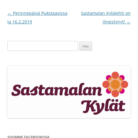
Artikkelien
←
Perinnepäivä Pukstaavissa
Sastamalan Kylälehti on
selaus
la 16.2.2019
ilmestynyt!
→
Haku:
SIVUMME FACEBOOKISSA