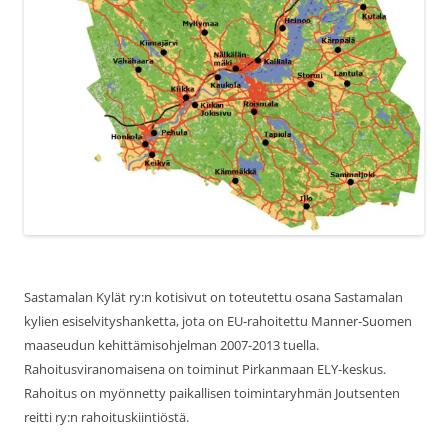
Sastamalan Kylät ry:n kotisivut on toteutettu osana Sastamalan
kylien esiselvityshanketta, jota on EU-rahoitettu Manner-Suomen
maaseudun kehittämisohjelman 2007-2013 tuella.
Rahoitusviranomaisena on toiminut Pirkanmaan ELY-keskus.
Rahoitus on myönnetty paikallisen toimintaryhmän Joutsenten
reitti ry:n rahoituskiintiöstä.