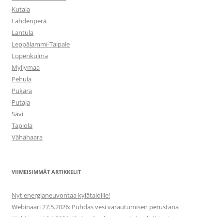
Kutala
Lahdenperä
Lantula
Leppälammi-Taipale
Lopenkulma
Myllymaa
Pehula
Pukara
Putaja
Sävi
Tapiola
Vähähaara
VIIMEISIMMÄT ARTIKKELIT
Nyt energianeuvontaa kylätaloille!
Webinaari 27.5.2026: Puhdas vesi varautumisen perustana