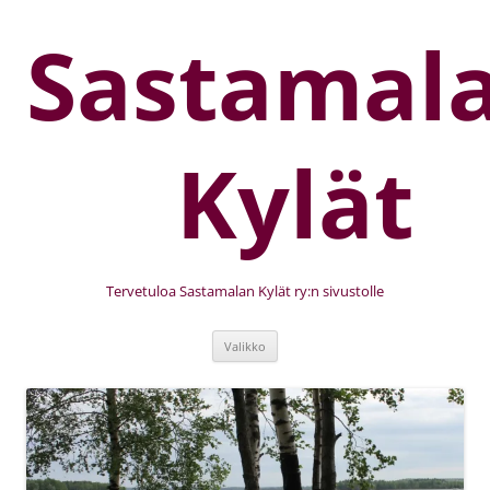
Sastamal
Kylät
Tervetuloa Sastamalan Kylät ry:n sivustolle
Valikko