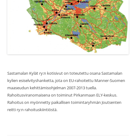
Sastamalan Kylät ry:n kotisivut on toteutettu osana Sastamalan
kylien esiselvityshanketta, jota on EU-rahoitettu Manner-Suomen
maaseudun kehittämisohjelman 2007-2013 tuella.
Rahoitusviranomaisena on toiminut Pirkanmaan ELY-keskus.
Rahoitus on myönnetty paikallisen toimintaryhmän Joutsenten
reitti ry:n rahoituskiintiöstä.