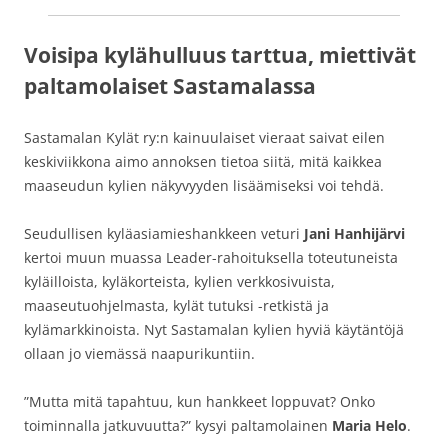
Voisipa kylähulluus tarttua, miettivät
paltamolaiset Sastamalassa
Sastamalan Kylät ry:n kainuulaiset vieraat saivat eilen
keskiviikkona aimo annoksen tietoa siitä, mitä kaikkea
maaseudun kylien näkyvyyden lisäämiseksi voi tehdä.
Seudullisen kyläasiamieshankkeen veturi
Jani Hanhijärvi
kertoi muun muassa Leader-rahoituksella toteutuneista
kyläilloista, kyläkorteista, kylien verkkosivuista,
maaseutuohjelmasta, kylät tutuksi -retkistä ja
kylämarkkinoista. Nyt Sastamalan kylien hyviä käytäntöjä
ollaan jo viemässä naapurikuntiin.
”Mutta mitä tapahtuu, kun hankkeet loppuvat? Onko
toiminnalla jatkuvuutta?” kysyi paltamolainen
Maria Helo
.