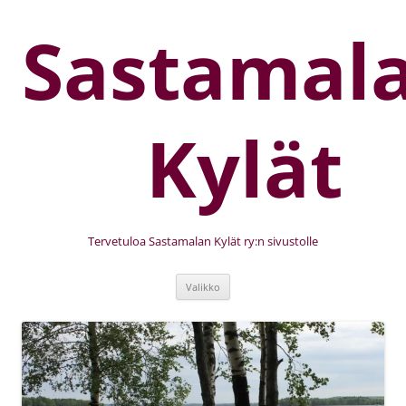
Sastamal
Kylät
Tervetuloa Sastamalan Kylät ry:n sivustolle
Valikko