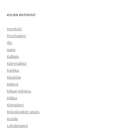
KYLIEN KOTISIVUT
Honkola
Houhajärvi
Illo
Jaara
Kalliala
Kämmäkkä
Karkku
Kaukola
Keikyä
Kiikan Jokisivu
Kiikka
Kiimajärvi
Koluskosken seutu
Kutala
Lahdenperä