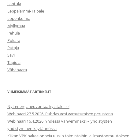
Lantula
Leppälammi-Taipale
Lopenkulma
Myllymaa
Pehula
Pukara
Putaja
Sävi
Tapiola
Vähähaara
VIIMEISIMMÄT ARTIKKELIT
Nyt energianeuvontaa kylätaloille!
Webinaari 27.5.2026: Puhdas vesi varautumisen perustana
Webinaari 16.4.2026: Yhdessä vahvemmaksi – yhdistysten
yhdistyminen käytännössä
Kiikan VPK hakee oppeja uusiin toimintoihin ja ilmastonmuutoksen