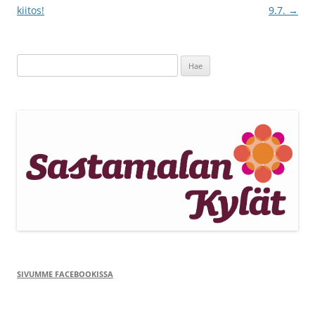
selaus
kiitos!
9.7.
→
Haku:
SIVUMME FACEBOOKISSA