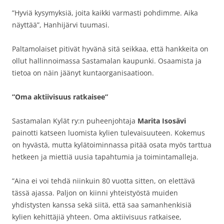
”Hyviä kysymyksiä, joita kaikki varmasti pohdimme. Aika
näyttää”, Hanhijärvi tuumasi.
Paltamolaiset pitivät hyvänä sitä seikkaa, että hankkeita on
ollut hallinnoimassa Sastamalan kaupunki. Osaamista ja
tietoa on näin jäänyt kuntaorganisaatioon.
”Oma aktiivisuus ratkaisee”
Sastamalan Kylät ry:n puheenjohtaja
Marita Isosävi
painotti katseen luomista kylien tulevaisuuteen. Kokemus
on hyvästä, mutta kylätoiminnassa pitää osata myös tarttua
hetkeen ja miettiä uusia tapahtumia ja toimintamalleja.
”Aina ei voi tehdä niinkuin 80 vuotta sitten, on elettävä
tässä ajassa. Paljon on kiinni yhteistyöstä muiden
yhdistysten kanssa sekä siitä, että saa samanhenkisiä
kylien kehittäjiä yhteen. Oma aktiivisuus ratkaisee,