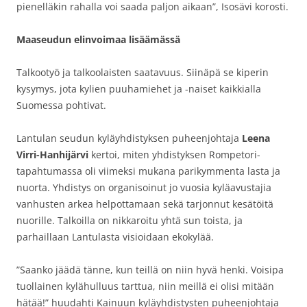
pienelläkin rahalla voi saada paljon aikaan”, Isosävi korosti.
Maaseudun elinvoimaa lisäämässä
Talkootyö ja talkoolaisten saatavuus. Siinäpä se kiperin
kysymys, jota kylien puuhamiehet ja -naiset kaikkialla
Suomessa pohtivat.
Lantulan seudun kyläyhdistyksen puheenjohtaja
Leena
Virri-Hanhijärvi
kertoi, miten yhdistyksen Rompetori-
tapahtumassa oli viimeksi mukana parikymmenta lasta ja
nuorta. Yhdistys on organisoinut jo vuosia kyläavustajia
vanhusten arkea helpottamaan sekä tarjonnut kesätöitä
nuorille. Talkoilla on nikkaroitu yhtä sun toista, ja
parhaillaan Lantulasta visioidaan ekokylää.
”Saanko jäädä tänne, kun teillä on niin hyvä henki. Voisipa
tuollainen kylähulluus tarttua, niin meillä ei olisi mitään
hätää!” huudahti Kainuun kyläyhdistysten puheenjohtaja