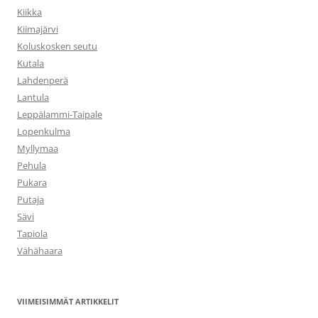
Kiikka
Kiimajärvi
Koluskosken seutu
Kutala
Lahdenperä
Lantula
Leppälammi-Taipale
Lopenkulma
Myllymaa
Pehula
Pukara
Putaja
Sävi
Tapiola
Vähähaara
VIIMEISIMMÄT ARTIKKELIT