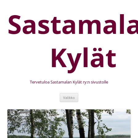
Sastamal
Kylät
Tervetuloa Sastamalan Kylät ry:n sivustolle
Valikko