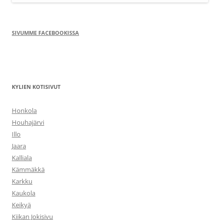
SIVUMME FACEBOOKISSA
KYLIEN KOTISIVUT
Honkola
Houhajärvi
Illo
Jaara
Kalliala
Kämmäkkä
Karkku
Kaukola
Keikyä
Kiikan Jokisivu