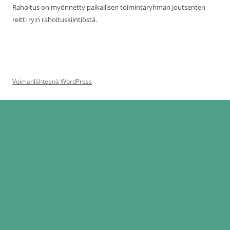
Rahoitus on myönnetty paikallisen toimintaryhmän Joutsenten
reitti ry:n rahoituskiintiöstä.
Voimanlähteenä WordPress