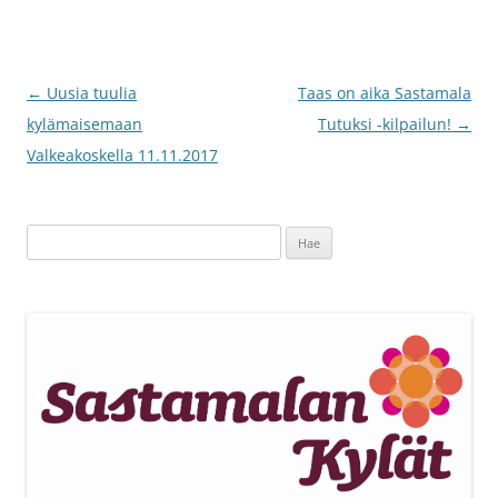
Artikkelien
←
Uusia tuulia
Taas on aika Sastamala
selaus
kylämaisemaan
Tutuksi -kilpailun!
→
Valkeakoskella 11.11.2017
Haku: