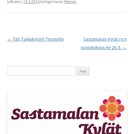
Julkaistu
13.3.2014
kategoriassa
Yleinen
.
Artikkelien
←
Täti Taikakynäili Tenaville
Sastamalan Kylät ry:n
selaus
vuosikokous ke 26.3.
→
Haku: