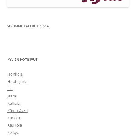
SIVUMME FACEBOOKISSA
KYLIEN KOTISIVUT
Honkola
Houhajärvi
Illo
Jaara
Kalliala
Kämmäkkä
Karkku
Kaukola
Keikyä