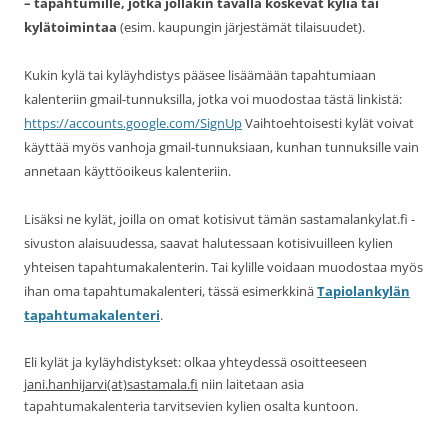
– tapahtumille, jotka jollakin tavalla koskevat kyliä tai
kylätoimintaa
(esim. kaupungin järjestämät tilaisuudet).
Kukin kylä tai kyläyhdistys pääsee lisäämään tapahtumiaan
kalenteriin gmail-tunnuksilla, jotka voi muodostaa tästä linkistä:
https://accounts.google.com/SignUp
Vaihtoehtoisesti kylät voivat
käyttää myös vanhoja gmail-tunnuksiaan, kunhan tunnuksille vain
annetaan käyttöoikeus kalenteriin.
Lisäksi ne kylät, joilla on omat kotisivut tämän sastamalankylat.fi -
sivuston alaisuudessa, saavat halutessaan kotisivuilleen kylien
yhteisen tapahtumakalenterin. Tai kylille voidaan muodostaa myös
ihan oma tapahtumakalenteri, tässä esimerkkinä
Tapiolankylän
tapahtumakalenteri
.
Eli kylät ja kyläyhdistykset: olkaa yhteydessä
osoitteeseen
jani.hanhijarvi(at)sastamala.fi
niin laitetaan asia
tapahtumakalenteria tarvitsevien kylien osalta kuntoon.