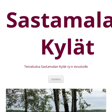
Sastamal
Kylät
Tervetuloa Sastamalan Kylät ry:n sivustolle
Valikko