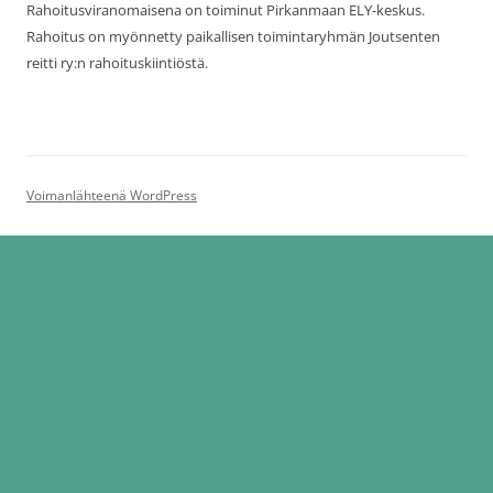
Rahoitusviranomaisena on toiminut Pirkanmaan ELY-keskus.
Rahoitus on myönnetty paikallisen toimintaryhmän Joutsenten
reitti ry:n rahoituskiintiöstä.
Voimanlähteenä WordPress