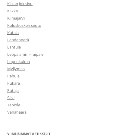
Kiikan Jokisivu
Kiikka
Kiimajärvi
Koluskosken seutu
Kutala
Lahdenperä
Lantula
Leppälammi-Taipale
Lopenkulma
Myllymaa
Pehula
Pukara
Putaja
Sävi
Tapiola
Vähähaara
VIIMEISIMMÄT ARTIKKELIT