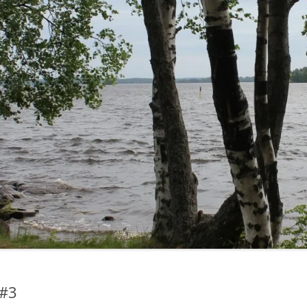
LUT
SASTAMALA-RETKET 2014
IRKOT
PEEJIIN KOTISEUTURETKET 2015
”KYLÄT TUTUIKSI 2013”
SELVITYS: NUORET JA
KYLÄTOIMINTA
LINKIT
 #3