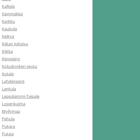
Kalliala
Kämmäkkä
Karkku
Kaukola
Keikyä
Kiikan Jokisivu
Kiikka
Kiimajärvi
Koluskosken seutu
Kutala
Lahdenperä
Lantula
Leppälammi-Taipale
Lopenkulma
Myllymaa
Pehula
Pukara
Putaja