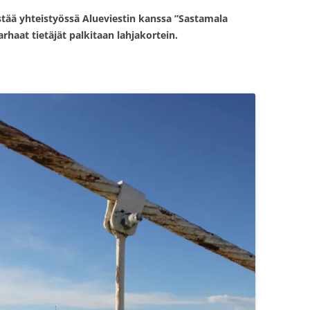
stää yhteistyössä Alueviestin kanssa ”Sastamala
rhaat tietäjät palkitaan lahjakortein.