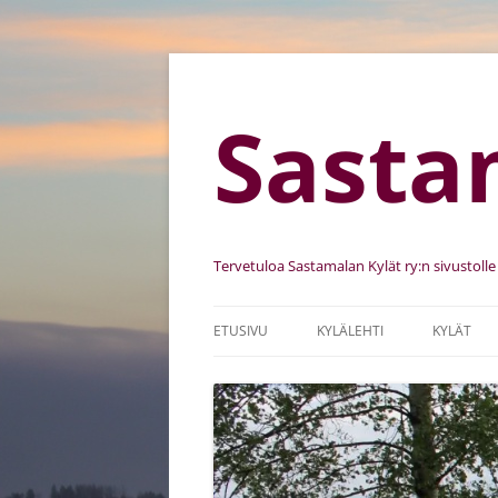
Sasta
Tervetuloa Sastamalan Kylät ry:n sivustolle
ETUSIVU
KYLÄLEHTI
KYLÄT
SASTAMALAN KYLÄT RY
KYLIEN K
SÄÄNNÖT
KEHITTÄ
JÄSENSEURAT
KYLÄKUV