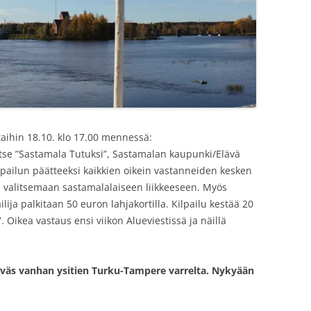
staihin 18.10. klo 17.00 mennessä:
itse ”Sastamala Tutuksi”, Sastamalan kaupunki/Elävä
pailun päätteeksi kaikkien oikein vastanneiden kesken
an valitsemaan sastamalalaiseen liikkeeseen. Myös
ilija palkitaan 50 euron lahjakortilla. Kilpailu kestää 20
7. Oikea vastaus ensi viikon Alueviestissä ja näillä
ylväs vanhan ysitien Turku-Tampere varrelta. Nykyään