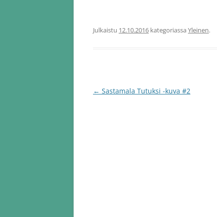
Julkaistu
12.10.2016
kategoriassa
Yleinen
.
Artikkelien
←
Sastamala Tutuksi -kuva #2
selaus