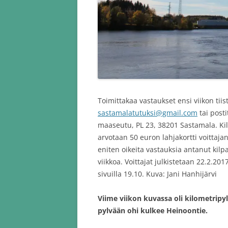
Toimittakaa vastaukset ensi viikon tii
sastamalatutuksi@gmail.com
tai post
maaseutu, PL 23, 38201 Sastamala. Kil
arvotaan 50 euron lahjakortti voittaj
eniten oikeita vastauksia antanut kilpa
viikkoa. Voittajat julkistetaan 22.2.201
sivuilla 19.10. Kuva: Jani Hanhijärvi
Viime viikon kuvassa oli kilometrip
pylvään ohi kulkee Heinoontie.