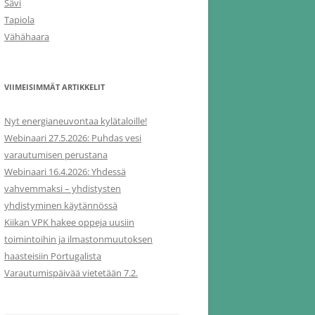
Sävi
Tapiola
Vähähaara
VIIMEISIMMÄT ARTIKKELIT
Nyt energianeuvontaa kylätaloille!
Webinaari 27.5.2026: Puhdas vesi
varautumisen perustana
Webinaari 16.4.2026: Yhdessä
vahvemmaksi – yhdistysten
yhdistyminen käytännössä
Kiikan VPK hakee oppeja uusiin
toimintoihin ja ilmastonmuutoksen
haasteisiin Portugalista
Varautumispäivää vietetään 7.2.