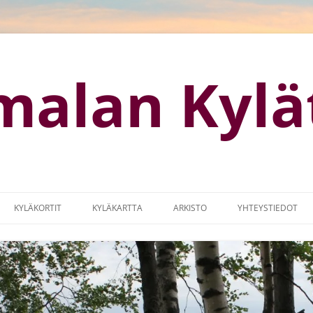
malan Kylä
KYLÄKORTIT
KYLÄKARTTA
ARKISTO
YHTEYSTIEDOT
OTISIVUT
KYLÄKARTTA (GOOGLE MAPS)
KYLÄMARKKINAT
MISSUUNNITELMA
LOGO
IA
MAASEUTUOHJELMA 2014-2017