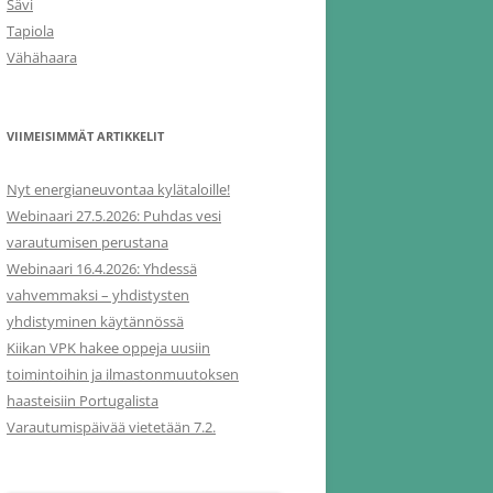
Sävi
Tapiola
Vähähaara
VIIMEISIMMÄT ARTIKKELIT
Nyt energianeuvontaa kylätaloille!
Webinaari 27.5.2026: Puhdas vesi
varautumisen perustana
Webinaari 16.4.2026: Yhdessä
vahvemmaksi – yhdistysten
yhdistyminen käytännössä
Kiikan VPK hakee oppeja uusiin
toimintoihin ja ilmastonmuutoksen
haasteisiin Portugalista
Varautumispäivää vietetään 7.2.