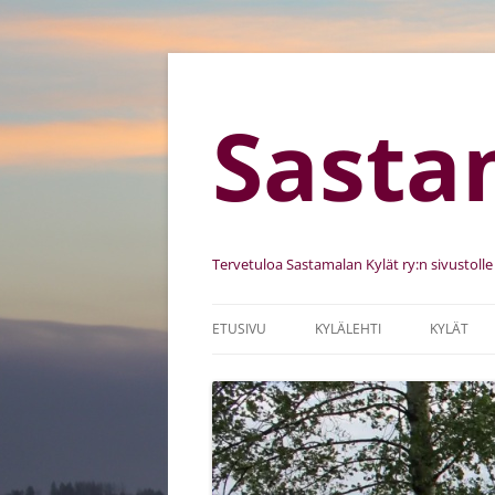
Sasta
Tervetuloa Sastamalan Kylät ry:n sivustolle
ETUSIVU
KYLÄLEHTI
KYLÄT
SASTAMALAN KYLÄT RY
KYLIEN K
SÄÄNNÖT
KEHITTÄ
JÄSENSEURAT
KYLÄKUV