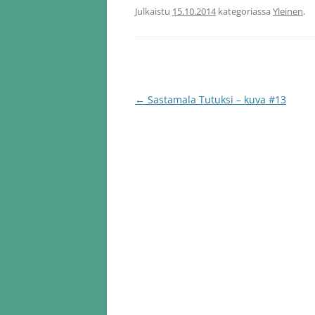
Julkaistu
15.10.2014
kategoriassa
Yleinen
.
Artikkelien
←
Sastamala Tutuksi – kuva #13
selaus