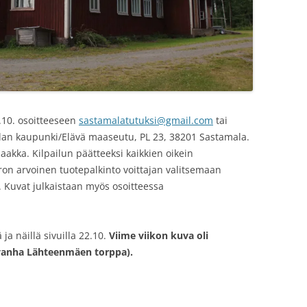
.10. osoitteeseen
sastamalatutuksi@gmail.com
tai
alan kaupunki/Elävä maaseutu, PL 23, 38201 Sastamala.
aakka. Kilpailun päätteeksi kaikkien oikein
on arvoinen tuotepalkinto voittajan valitsemaan
2. Kuvat julkaistaan myös osoitteessa
ja näillä sivuilla 22.10.
Viime viikon kuva oli
vanha Lähteenmäen torppa).