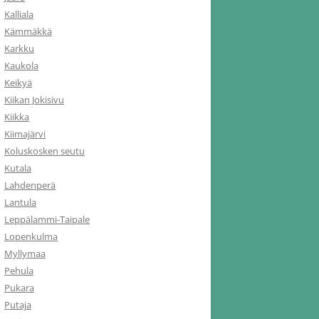
Kalliala
Kämmäkkä
Karkku
Kaukola
Keikyä
Kiikan Jokisivu
Kiikka
Kiimajärvi
Koluskosken seutu
Kutala
Lahdenperä
Lantula
Leppälammi-Taipale
Lopenkulma
Myllymaa
Pehula
Pukara
Putaja