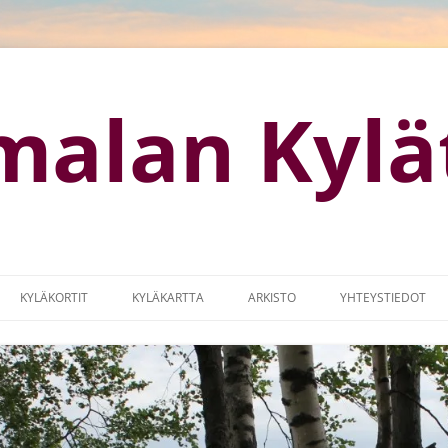
malan Kylä
KYLÄKORTIT
KYLÄKARTTA
ARKISTO
YHTEYSTIEDOT
OTISIVUT
KYLÄKARTTA (GOOGLE MAPS)
KYLÄMARKKINAT
MISSUUNNITELMA
LOGO
IA
MAASEUTUOHJELMA 2014-2017