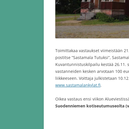
Toimittakaa vastaukset viimeistään 21
postitse ”Sastamala Tutuksi”, Sastam
Kuvantunnistuskilpailu kestää 26.11. s
vastanneiden kesken arvotaan 100 eur
liikkeeseen. Voittaja julkistetaan 10.1
www.sastamalankylat.fi
.
Oikea vastaus ensi viikon Alueviestissä 
Suodenniemen kotiseutumuseolta (