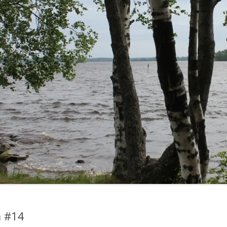
LUT
SASTAMALA-RETKET 2014
IRKOT
PEEJIIN KOTISEUTURETKET 2015
”KYLÄT TUTUIKSI 2013”
SELVITYS: NUORET JA
KYLÄTOIMINTA
LINKIT
a #14