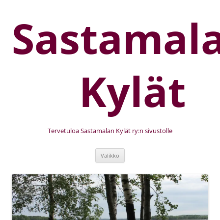
Sastamal
Kylät
Tervetuloa Sastamalan Kylät ry:n sivustolle
Valikko