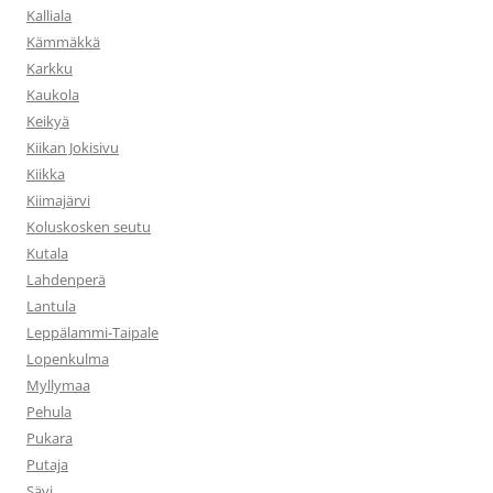
Kalliala
Kämmäkkä
Karkku
Kaukola
Keikyä
Kiikan Jokisivu
Kiikka
Kiimajärvi
Koluskosken seutu
Kutala
Lahdenperä
Lantula
Leppälammi-Taipale
Lopenkulma
Myllymaa
Pehula
Pukara
Putaja
Sävi