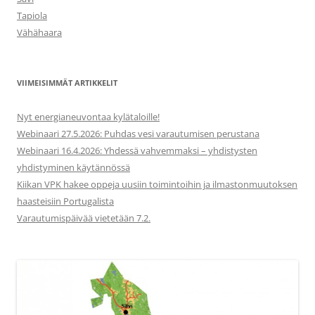
Tapiola
Vähähaara
VIIMEISIMMÄT ARTIKKELIT
Nyt energianeuvontaa kylätaloille!
Webinaari 27.5.2026: Puhdas vesi varautumisen perustana
Webinaari 16.4.2026: Yhdessä vahvemmaksi – yhdistysten
yhdistyminen käytännössä
Kiikan VPK hakee oppeja uusiin toimintoihin ja ilmastonmuutoksen
haasteisiin Portugalista
Varautumispäivää vietetään 7.2.