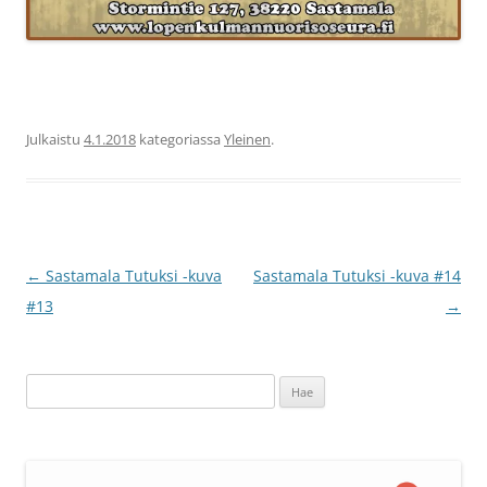
Julkaistu
4.1.2018
kategoriassa
Yleinen
.
Artikkelien
←
Sastamala Tutuksi -kuva
Sastamala Tutuksi -kuva #14
selaus
#13
→
Haku: