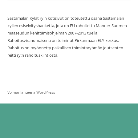
Sastamalan Kylät ry:n kotisivut on toteutettu osana Sastamalan
kylien esiselvityshanketta, jota on EU-rahoitettu Manner-Suomen
maaseudun kehittämisohjelman 2007-2013 tuella.
Rahoitusviranomaisena on toiminut Pirkanmaan ELY-keskus.
Rahoitus on myönnetty paikallisen toimintaryhmän Joutsenten
reitti ry:n rahoituskiintiöstä.
Voimanlähteenä WordPress