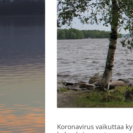
HALLITUS 2025
KYLÄKOU
KYLIEN K
Koronavirus vaikuttaa kyl