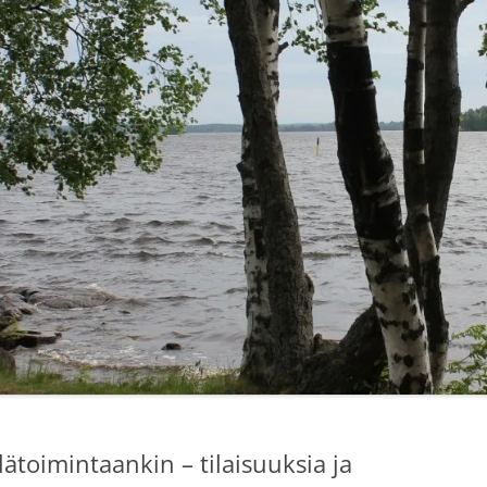
LUT
SASTAMALA-RETKET 2014
IRKOT
PEEJIIN KOTISEUTURETKET 2015
”KYLÄT TUTUIKSI 2013”
SELVITYS: NUORET JA
KYLÄTOIMINTA
LINKIT
ätoimintaankin – tilaisuuksia ja