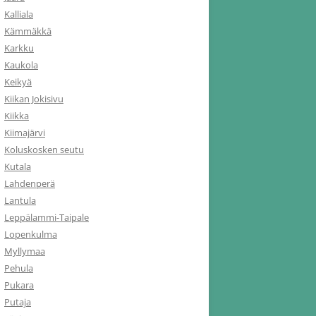
Kalliala
Kämmäkkä
Karkku
Kaukola
Keikyä
Kiikan Jokisivu
Kiikka
Kiimajärvi
Koluskosken seutu
Kutala
Lahdenperä
Lantula
Leppälammi-Taipale
Lopenkulma
Myllymaa
Pehula
Pukara
Putaja