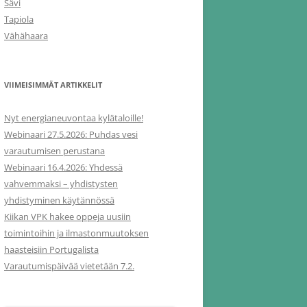
Sävi
Tapiola
Vähähaara
VIIMEISIMMÄT ARTIKKELIT
Nyt energianeuvontaa kylätaloille!
Webinaari 27.5.2026: Puhdas vesi
varautumisen perustana
Webinaari 16.4.2026: Yhdessä
vahvemmaksi – yhdistysten
yhdistyminen käytännössä
Kiikan VPK hakee oppeja uusiin
toimintoihin ja ilmastonmuutoksen
haasteisiin Portugalista
Varautumispäivää vietetään 7.2.