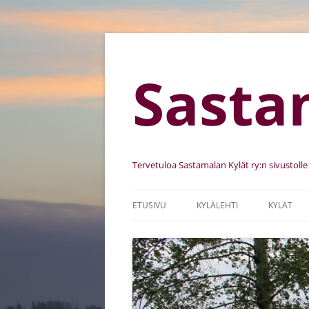
Sasta
Tervetuloa Sastamalan Kylät ry:n sivustolle
ETUSIVU
KYLÄLEHTI
KYLÄT
SASTAMALAN KYLÄT RY
KYLIEN K
SÄÄNNÖT
KEHITTÄ
JÄSENSEURAT
KYLÄKUV