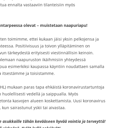
ua ennalta vastaaviin tilanteisiin myös
ntarpeessa olevat – muistetaan naapuriapu!
ten toimimme, ettei kukaan jäisi yksin pelkojensa ja
essa. Positiivisuus ja toivon ylläpitäminen on
 tärkeydestä erityisesti viestinnällisin keinoin.
a olemaan naapuruston ikäihmisiin yhteydessä
 apua esimerkiksi kaupassa käyntiin noudattaen samalla
a itsestämme ja toisistamme.
THL) mukaan paras tapa ehkäistä koronavirustartuntoja
 huolellisesti vedellä ja saippualla. Myös
eetonta kasvojen alueen koskettamista. Uusi koronavirus
 kun sairastunut yskii tai aivastaa.
 asukkaille tähän kevääseen hyvää vointia ja terveyttä!