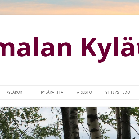
malan Kylä
KYLÄKORTIT
KYLÄKARTTA
ARKISTO
YHTEYSTIEDOT
OTISIVUT
KYLÄKARTTA (GOOGLE MAPS)
KYLÄMARKKINAT
MISSUUNNITELMA
LOGO
IA
MAASEUTUOHJELMA 2014-2017