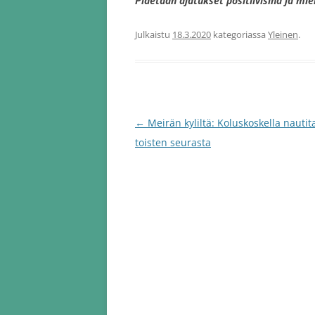
Pidetään ajatukset positiivisina ja miel
Julkaistu
18.3.2020
kategoriassa
Yleinen
.
Artikkelien
←
Meirän kyliltä: Koluskoskella nautit
selaus
toisten seurasta