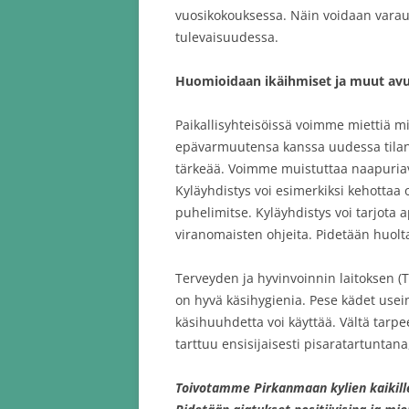
vuosikokouksessa. Näin voidaan varaut
tulevaisuudessa.
Huomioidaan ikäihmiset ja muut avu
Paikallisyhteisöissä voimme miettiä mi
epävarmuutensa kanssa uudessa tilante
tärkeää. Voimme muistuttaa naapuriavun
Kyläyhdistys voi esimerkiksi kehotta
puhelimitse. Kyläyhdistys voi tarjota
viranomaisten ohjeita. Pidetään huolt
Terveyden ja hyvinvoinnin laitoksen (
on hyvä käsihygienia. Pese kädet usein
käsihuuhdetta voi käyttää. Vältä tarp
tarttuu ensisijaisesti pisaratartuntana,
Toivotamme Pirkanmaan kylien kaikille