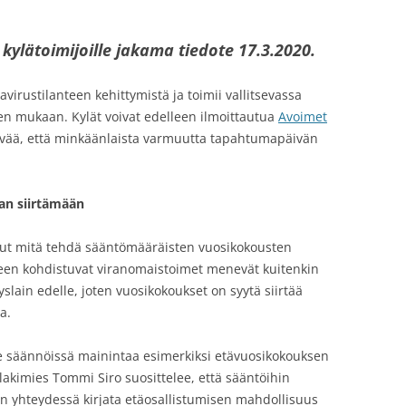
ja kylätoimijoille jakama tiedote 17.3.2020.
virustilanteen kehittymistä ja toimii vallitsevassa
en mukaan. Kylät voivat edelleen ilmoittautua
Avoimet
lvää, että minkäänlaista varmuutta tapahtumapäivän
an siirtämään
nut mitä tehdä sääntömääräisten vuosikokousten
een kohdistuvat viranomaistoimet menevät kuitenkin
slain edelle, joten vuosikokoukset on syytä siirtää
a.
le säännöissä mainintaa esimerkiksi etävuosikokouksen
akimies Tommi Siro suosittelee, että sääntöihin
 yhteydessä kirjata etäosallistumisen mahdollisuus