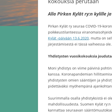
kokouksia perutaan
Alla Pirkan Kylät ry:n kylille 
Pirkan Kylät ry seuraa COVID-19-korona
poikkeustilanteessa viranomaisohjeid
Kylät -päivään 13.6.2020
, mutta on se
järjestämisestä ei tässä vaiheessa ole.
Yhdistysten vuosikokouksia jouduta
Moni yhdistys on viime päivinä pohti
kanssa. Koronapandemian hillitsemis
yhdistysten omien sääntöjen ja yhdisty
pidettäväksi myöhempänä ajankohtan
Suurimmalla osalla yhdistyksistä ei o
mahdollisuudesta. Suomen Kylät ry:n l
kannattaa seuraavan sääntömuutoksen