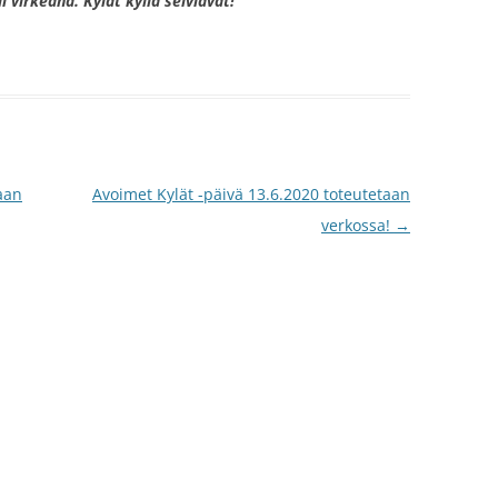
i virkeänä. Kylät kyllä selviävät!
aan
Avoimet Kylät -päivä 13.6.2020 toteutetaan
verkossa!
→