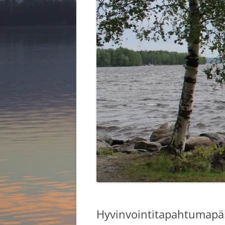
HALLITUS 2025
KYLÄKOU
KYLIEN K
Hyvinvointitapahtumapäiv