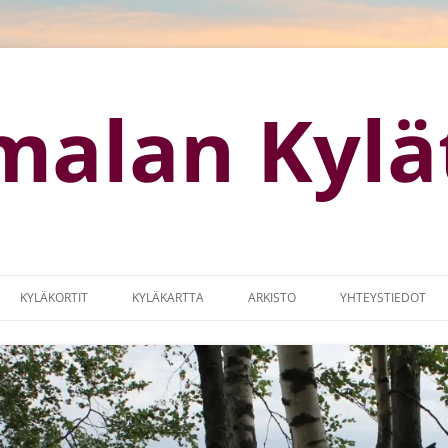
malan Kylä
KYLÄKORTIT
KYLÄKARTTA
ARKISTO
YHTEYSTIEDOT
OTISIVUT
KYLÄKARTTA (GOOGLE MAPS)
KYLÄMARKKINAT
MISSUUNNITELMA
LOGO
IA
MAASEUTUOHJELMA 2014-2017