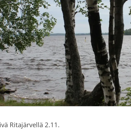
LUT
SASTAMALA-RETKET 2014
IRKOT
PEEJIIN KOTISEUTURETKET 2015
”KYLÄT TUTUIKSI 2013”
SELVITYS: NUORET JA
KYLÄTOIMINTA
LINKIT
ä Ritajärvellä 2.11.