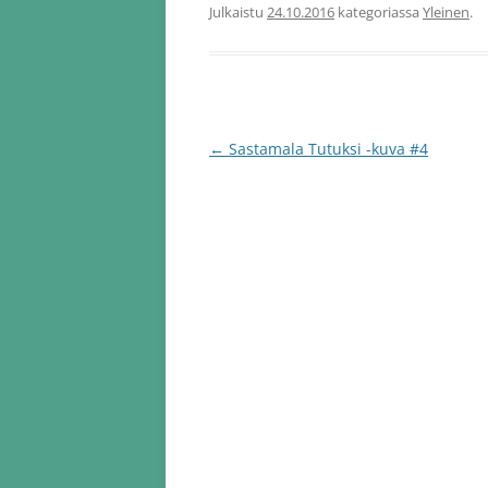
Julkaistu
24.10.2016
kategoriassa
Yleinen
.
Artikkelien
←
Sastamala Tutuksi -kuva #4
selaus