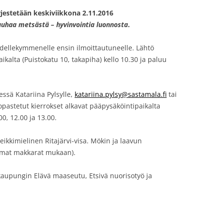
rjestetään keskiviikkona 2.11.2016
uhaa metsästä – hyvinvointia luonnosta
.
iidellekymmenelle ensin ilmoittautuneelle. Lähtö
kalta (Puistokatu 10, takapiha) kello 10.30 ja paluu
ssä Katariina Pylsylle,
katariina.pylsy@sastamala.fi
tai
 opastetut kierrokset alkavat pääpysäköintipaikalta
00, 12.00 ja 13.00.
Leikkimielinen Ritajärvi-visa. Mökin ja laavun
 (omat makkarat mukaan).
aupungin Elävä maaseutu, Etsivä nuorisotyö ja