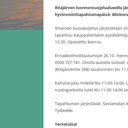
Ritajärven luonnonsuojelualueella jä
hyvinvointitapahtumapäivä:
Mielenra
Ilmainen bussikuljetus järjestetään v
tapahtuu Kauppalantalon pysäköintipai
13.30. Opastettu kierros.
Ennakkoilmoittautumiset 26.10. menne
0500 727 741. Omilla autoilla tulevat:
(Ritajärventie 358) tasatunnein klo 11.
Kahvitarjoilu mökillä klo 11.00-14.00. 
nuotiopaikoilla tulet klo 11.00-14.00
Tapahtuman järjestävät: Sastamalan k
Työteekki.
Tervetuloa!