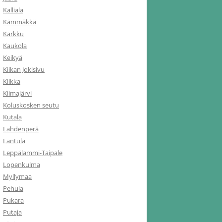
Kalliala
Kämmäkkä
Karkku
Kaukola
Keikyä
Kiikan Jokisivu
Kiikka
Kiimajärvi
Koluskosken seutu
Kutala
Lahdenperä
Lantula
Leppälammi-Taipale
Lopenkulma
Myllymaa
Pehula
Pukara
Putaja