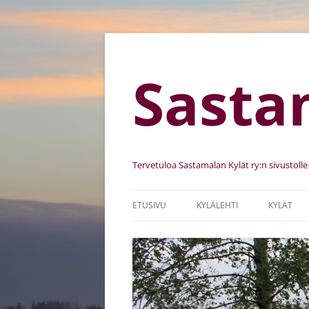
Sasta
Tervetuloa Sastamalan Kylät ry:n sivustolle
ETUSIVU
KYLÄLEHTI
KYLÄT
SASTAMALAN KYLÄT RY
KYLIEN K
SÄÄNNÖT
KEHITTÄ
JÄSENSEURAT
KYLÄKUV