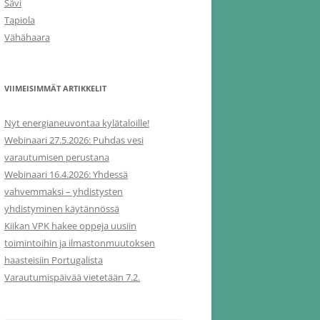
Sävi
Tapiola
Vähähaara
VIIMEISIMMÄT ARTIKKELIT
Nyt energianeuvontaa kylätaloille!
Webinaari 27.5.2026: Puhdas vesi
varautumisen perustana
Webinaari 16.4.2026: Yhdessä
vahvemmaksi – yhdistysten
yhdistyminen käytännössä
Kiikan VPK hakee oppeja uusiin
toimintoihin ja ilmastonmuutoksen
haasteisiin Portugalista
Varautumispäivää vietetään 7.2.