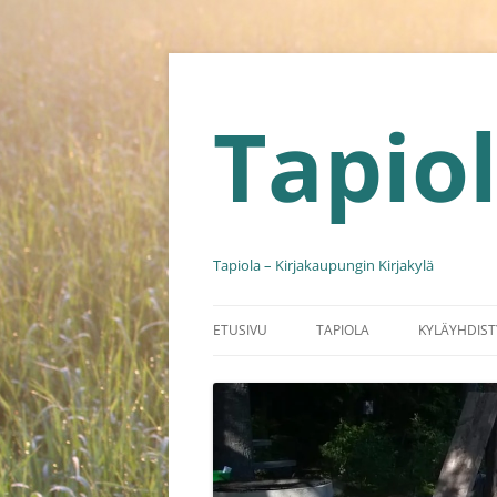
Siirry
sisältöön
Tapio
Tapiola – Kirjakaupungin Kirjakylä
ETUSIVU
TAPIOLA
KYLÄYHDIST
HISTORIA
HALLITUS 2
KYLÄKORTTI
TOIMINTA-
YRITYKSET
SÄÄNNÖT