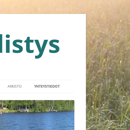
istys
ARKISTO
YHTEYSTIEDOT
SRIEHA 2014
TAPIOLAN KESÄKAHVILA
RKKINAT 2013
TAPIOLA-RUNO
KYRÖN RETKI 2013
TAPIOLAN KYLÄYHDISTYS 10 V.
JUHLALEHTI