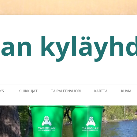
lan kyläyhd
YS
IKILIIKKUJAT
TAIPALEENVUORI
KARTTA
KUVIA
026
LASKIAI
AJATUS
KYLÄMA
HÄMEEN