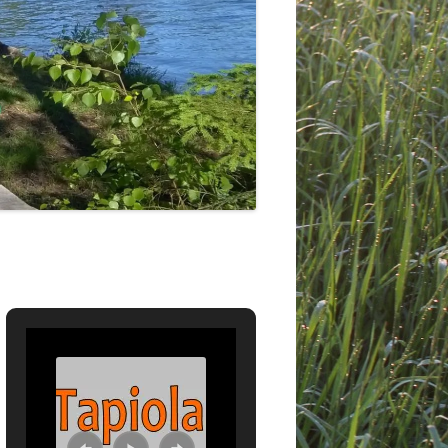
PUISTON KYLÄRAITTI 2013
PUHEENJOHTAJAN PULINAT
SRIEHA 2013
17.11.2012
ISTYS 10 V. JUHLA 2012
MAKKARAVUOREN JUURELTA
10.6.2017
RKKINAT 2012
LEHTILEIKKEITÄ
ON ROMPE 2012
LASKIAISRIEHOJEN TIETOVISAT
SRIEHA 2012
SASTAMALAN KYLIEN
UUROT 2011
KEHITTÄMISSUUNNITELMA
ON ROMPE 2011
SRIEHA 2011
SIA KUVIA
KALAISIA KUVIA