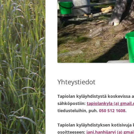
VARAUTUM
HÄIRIÖOLO
Yhteystiedot
Tapiolan kyläyhdistystä koskevissa a
sähköpostiin:
tapiolankyla (a) gmail
tiedusteluihin, puh.
050 512 1608
.
Tapiolan kyläyhdistyksen kotisivuja 
osoitteeseen:
jani.hanhijarvi (a) gma