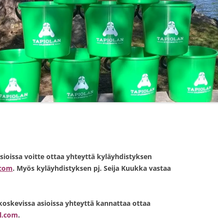
INEN
HÄMEEN
SUHTEISIIN
LASKIAI
KYLÄYHD
KYLÄMA
MONAK
LASKIAI
JOULUP
MONAK
sioissa voitte ottaa yhteyttä kyläyhdistyksen
LASKIAI
.com
. Myös kyläyhdistyksen pj. Seija Kuukka vastaa
SEKALAI
koskevissa asioissa yhteyttä kannattaa ottaa
TOSI SE
il.com
.