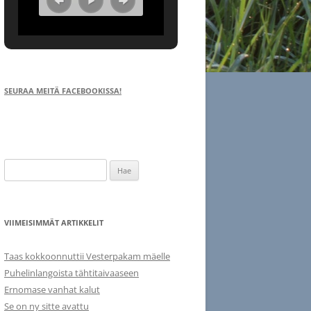
SEURAA MEITÄ FACEBOOKISSA!
Haku:
VIIMEISIMMÄT ARTIKKELIT
Taas kokkoonnuttii Vesterpakam mäelle
Puhelinlangoista tähtitaivaaseen
Ernomase vanhat kalut
Se on ny sitte avattu