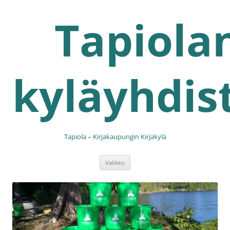
Siirry
sisältöön
Tapiola
kyläyhdis
Tapiola – Kirjakaupungin Kirjakylä
Valikko