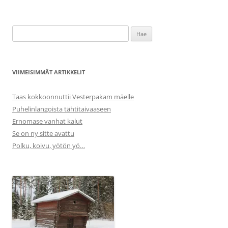
Haku:
VIIMEISIMMÄT ARTIKKELIT
Taas kokkoonnuttii Vesterpakam mäelle
Puhelinlangoista tähtitaivaaseen
Ernomase vanhat kalut
Se on ny sitte avattu
Polku, koivu, yötön yö…