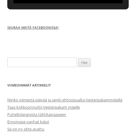
SEURAA MEITÄ FACEBOOKISSA!
Haku:
VIIMEISIMMÄT ARTIKKELIT
Ninko viimestä päivää ja senki ehtoopualta Vesterpakammäjellä
Taas kokkoonnuttii Vesterpakam mäelle
Puhelinlangoista tähtitaivaaseen
Ernomase vanhat kalut
Se on ny sitte avattu