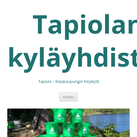
Siirry
sisältöön
Tapiola
kyläyhdis
Tapiola – Kirjakaupungin Kirjakylä
Valikko