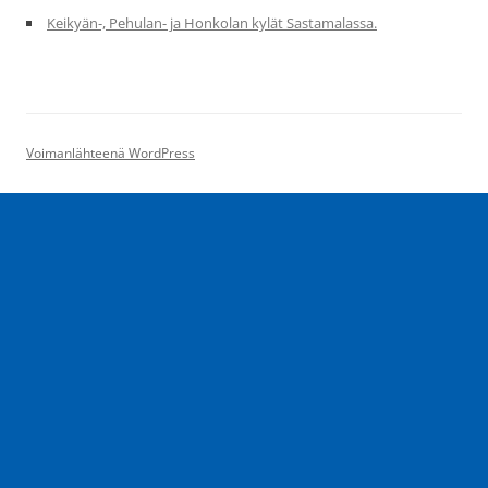
Keikyän-, Pehulan- ja Honkolan kylät Sastamalassa.
Voimanlähteenä WordPress