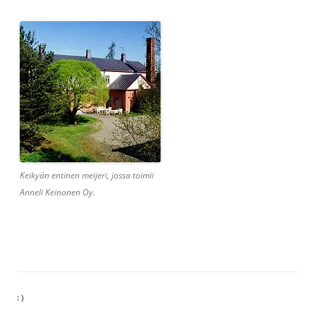
Keikyän entinen meijeri, jossa toimii
Anneli Keinonen Oy.
: )