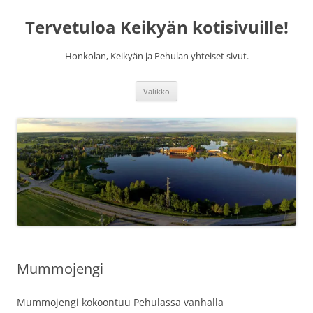
Siirry
sisältöön
Tervetuloa Keikyän kotisivuille!
Honkolan, Keikyän ja Pehulan yhteiset sivut.
Valikko
Mummojengi
Mummojengi kokoontuu Pehulassa vanhalla