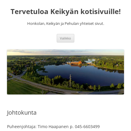
Siirry
sisältöön
Tervetuloa Keikyän kotisivuille!
Honkolan, Keikyän ja Pehulan yhteiset sivut.
Valikko
Johtokunta
Puheenjohtaja: Timo Haapanen p. 045-6603499