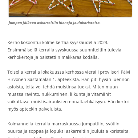
Jumpan jälkeen askarreltiin hienoja joulukoristeita.
Kerho kokoontui kolme kertaa syyskaudella 2023.
Ensimmäisellä kerralla syyskuussa suunniteltiin tulevia
kerhokertoja ja paistettiin makkaraa kodalla.
Toisella kerralla lokakuussa kerhossa vieraili proviisori Päivi
Hirvonen Sastamalan 1. apteekista. Hän piti hyvän luennon
asioista, joita voi tehdä muistinsa tueksi. Miten muun
muassa ravinto, nukkuminen, liikunta ja vitamiinit
vaikuttavat muistisairauksien ennaltaehkäisyyn. Hän kertoi
myös apteekin palveluista.
Kolmannella kerralla marraskuussa jumpattiin, syötiin
puuroa ja soppaa ja lopuksi askarreltiin jouluisia koristeita.