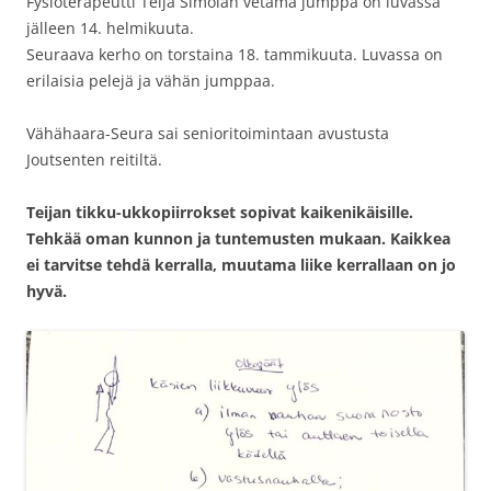
Fysioterapeutti Teija Simolan vetämä jumppa on luvassa
jälleen 14. helmikuuta.
Seuraava kerho on torstaina 18. tammikuuta. Luvassa on
erilaisia pelejä ja vähän jumppaa.
Vähähaara-Seura sai senioritoimintaan avustusta
Joutsenten reitiltä.
Teijan tikku-ukkopiirrokset sopivat kaikenikäisille.
Tehkää oman kunnon ja tuntemusten mukaan. Kaikkea
ei tarvitse tehdä kerralla, muutama liike kerrallaan on jo
hyvä.