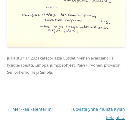
Julkaistu
14.1.2024
kategoriassa
Uutiset
,
Yleinen
avainsanoilla
fysioterapeutti
,
jumppa
,
jumppaohjeet
,
Päivi Hirvonen
,
proviisori
,
Seniorikerho
,
Teija Simola
.
Artikkelien
←
Merkkaa kalenteriin!
Tuovista ynnä muista Kylän
selaus
tietäjät
→