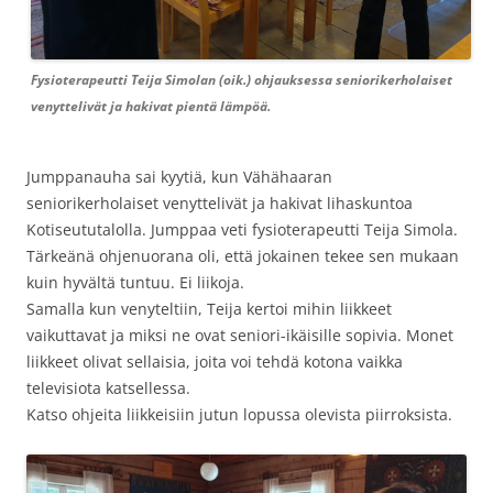
Fysioterapeutti Teija Simolan (oik.) ohjauksessa seniorikerholaiset
venyttelivät ja hakivat pientä lämpöä.
Jumppanauha sai kyytiä, kun Vähähaaran
seniorikerholaiset venyttelivät ja hakivat lihaskuntoa
Kotiseututalolla. Jumppaa veti fysioterapeutti Teija Simola.
Tärkeänä ohjenuorana oli, että jokainen tekee sen mukaan
kuin hyvältä tuntuu. Ei liikoja.
Samalla kun venyteltiin, Teija kertoi mihin liikkeet
vaikuttavat ja miksi ne ovat seniori-ikäisille sopivia. Monet
liikkeet olivat sellaisia, joita voi tehdä kotona vaikka
televisiota katsellessa.
Katso ohjeita liikkeisiin jutun lopussa olevista piirroksista.