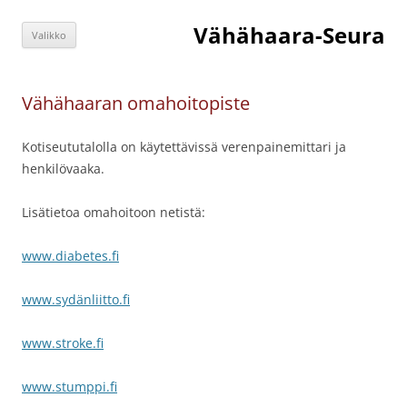
Siirry
sisältöön
Vähähaara-Seura
Valikko
Vähähaaran omahoitopiste
Kotiseututalolla on käytettävissä verenpainemittari ja
henkilövaaka.
Lisätietoa omahoitoon netistä:
www.diabetes.fi
www.sydänliitto.fi
www.stroke.fi
www.stumppi.fi