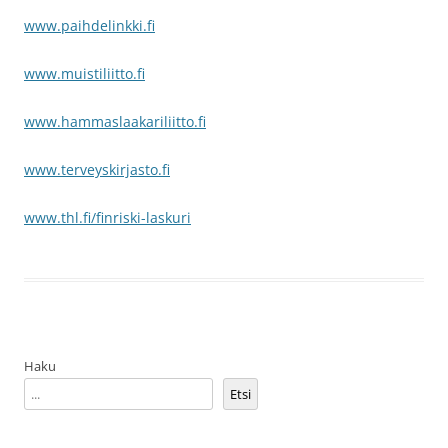
www.paihdelinkki.fi
www.muistiliitto.fi
www.hammaslaakariliitto.fi
www.terveyskirjasto.fi
www.thl.fi/finriski-laskuri
Haku
Etsi