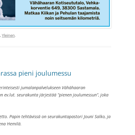
,
Yleinen
.
rassa pieni joulumessu
rinteisesti jumalanpalvelukseen Vähähaaran
n ev.lut. seurakunta järjestää ”pienen joulumessun”, joka
ietto. Papin tehtävissä on seurakuntapastori Jouni Salko, ja
lena Hemilä.