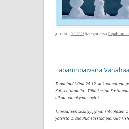
Julkaistu
9.3.2026
kategoriassa
Tapahtumat
Tapaninpäivänä Vähähaa
Tapaninpäivänä 26.12. kokoonnutaan pe
Kotiseututalolla. Tällä kertaa Sastamala
alkaa aamukymmeneltä.
Tilaisuuteen sisältyy pyhän ehtoollisen v
yhteistä virsilaulua säestää pianolla He