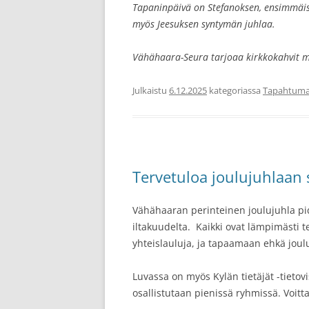
Tapaninpäivä on Stefanoksen, ensimmäis
myös Jeesuksen syntymän juhlaa.
Vähähaara-Seura tarjoaa kirkkokahvit m
Julkaistu
6.12.2025
kategoriassa
Tapahtuma
Tervetuloa joulujuhlaan 
Vähähaaran perinteinen joulujuhla pi
iltakuudelta. Kaikki ovat lämpimästi 
yhteislauluja, ja tapaamaan ehkä joul
Luvassa on myös Kylän tietäjät -tietov
osallistutaan pienissä ryhmissä. Voitta