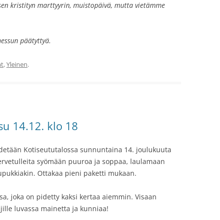
en kristityn marttyyrin, muistopäivä, mutta vietämme
essun päätyttyä.
t
,
Yleinen
.
su 14.12. klo 18
detään Kotiseututalossa sunnuntaina 14. joulukuuta
tervetulleita syömään puuroa ja soppaa, laulamaan
upukkiakin. Ottakaa pieni paketti mukaan.
isa, joka on pidetty kaksi kertaa aiemmin. Visaan
jille luvassa mainetta ja kunniaa!