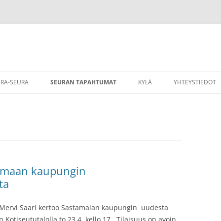
RA-SEURA
SEURAN TAPAHTUMAT
KYLÄ
YHTEYSTIEDOT
TOIMINNASTA
HISTORIAA
UNTA
KYLÄMAISEMA
RA-SEURAN JÄSENYYS
YHDISTYSTOIMINTAA
ulemaan kaupungin
ta
 Mervi Saari kertoo Sastamalan kaupungin uudesta
 Kotiseututalolla
to 23.4. kello 17 . Tilaisuus on avoin