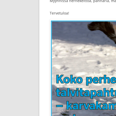
Myynnissä hernekeittoa, pannaria, mak
Tervetuloa!