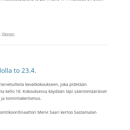
,
Yleinen
.
olla to 23.4.
 tervetulleita kevätkokoukseen, joka pidetään
uuta kello 18. Kokouksessa käydään läpi sääntömääräiset
 ja toimintakertomus.
ointikoordinaattori Mervi Saari kertoo Sastamalan
.