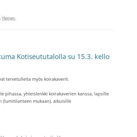
,
Yleinen
.
uma Kotiseututalolla su 15.3. kello
t tervetulleita myös koirakaverit.
lle pihassa, yhteislenkki koirakaverien kanssa, lapsille
n (lumitilanteen mukaan), aikuisille