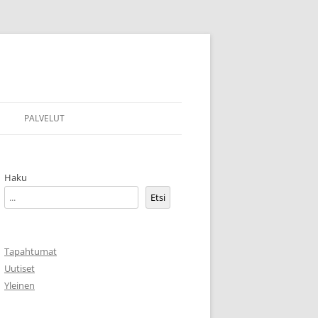
PALVELUT
MARKKINOINTIYHTEISTYÖ
Haku
VÄHÄHAARAN OMAHOITOPISTE
Etsi
PALVELUHAKEMISTO
TAIDEGRAFIIKKAA MYYTÄVÄNÄ
Tapahtumat
Uutiset
Yleinen