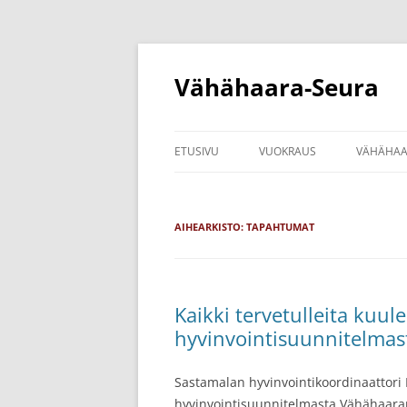
Siirry
sisältöön
Vähähaara-Seura
ETUSIVU
VUOKRAUS
VÄHÄHAA
KOTA
SEURAN 
AIHEARKISTO:
TAPAHTUMAT
JOHTOK
VÄHÄHAA
Kaikki tervetulleita ku
hyvinvointisuunnitelmas
Sastamalan hyvinvointikoordinaattori
hyvinvointisuunnitelmasta Vähähaaran