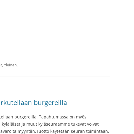
t
,
Yleinen
.
rkutellaan burgereilla
utellaan burgereilla. Tapahtumassa on myös
, kyläläiset ja muut kyläseuraamme tukevat voivat
 tavaroita myyntiin.Tuotto käytetään seuran toimintaan.