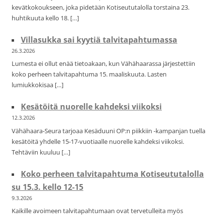
kevätkokoukseen, joka pidetään Kotiseututalolla torstaina 23.
huhtikuuta kello 18. […]
Villasukka sai kyytiä talvitapahtumassa
26.3.2026
Lumesta ei ollut enää tietoakaan, kun Vähähaarassa järjestettiin
koko perheen talvitapahtuma 15. maaliskuuta. Lasten
lumiukkokisaa […]
Kesätöitä nuorelle kahdeksi viikoksi
12.3.2026
Vähähaara-Seura tarjoaa Kesäduuni OP:n piikkiin -kampanjan tuella
kesätöitä yhdelle 15-17-vuotiaalle nuorelle kahdeksi viikoksi.
Tehtäviin kuuluu […]
Koko perheen talvitapahtuma Kotiseututalolla
su 15.3. kello 12-15
9.3.2026
Kaikille avoimeen talvitapahtumaan ovat tervetulleita myös