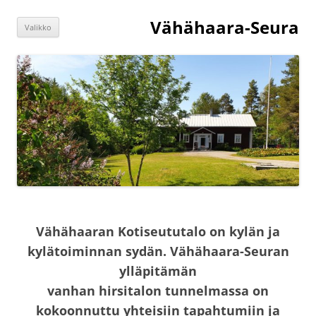
Siirry
sisältöön
Vähähaara-Seura
Valikko
Vähähaaran Kotiseututalo on kylän ja
kylätoiminnan sydän. Vähähaara-Seuran
ylläpitämän
vanhan hirsitalon tunnelmassa on
kokoonnuttu yhteisiin tapahtumiin ja