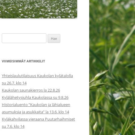
Haku:
VIIMEISIMMÄT ARTIKKELIT
Yhteislaulutilaisuus Kaukolan kylätalolla
su 26.7. klo 14
Kaukolan saunakierros la 22.8.26
Kylälähetysjuhla Kaukolassa su 9.8.26
Historialuento ”Kaukolan ja lähialueen
asumuksia ja asukkaita” la 13.6. klo 14
Kyläkahvilassa vieraana Puutarhaihmiset
su 7.6. klo 14