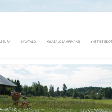
a
ÄSEURA
KYLÄTALO
KYLÄTALO LÄMPIMÄKSI
YHTEYSTIEDO
LE MUKAAN!
VUOKRAUS
HTOKUNTA
KYLÄTALON RAKENNUSHISTORIAA
ITY JÄSENEKSI
ÄNNÖT