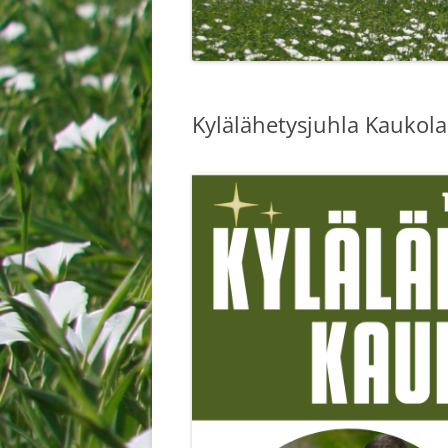
Kylälähetysjuhla Kaukola