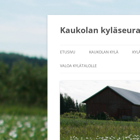
Siirry
sisältöön
Kaukolan kyläseur
ETUSIVU
KAUKOLAN KYLÄ
KYL
IHMISTEN KYLÄ
TU
VALOA KYLÄTALOLLE
KYLÄN HISTORIA
JO
KYLÄN SIJAINTI
LI
SÄ