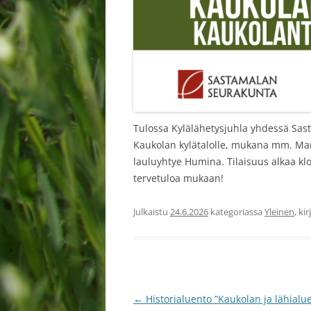
Tulossa Kylälähetysjuhla yhdessä Sa
Kaukolan kylätalolle, mukana mm. Marj
lauluyhtye Humina. Tilaisuus alkaa klo
tervetuloa mukaan!
Julkaistu
24.6.2026
kategoriassa
Yleinen
, ki
Artikkelien
←
Historialuento ”Kaukolan ja lähialu