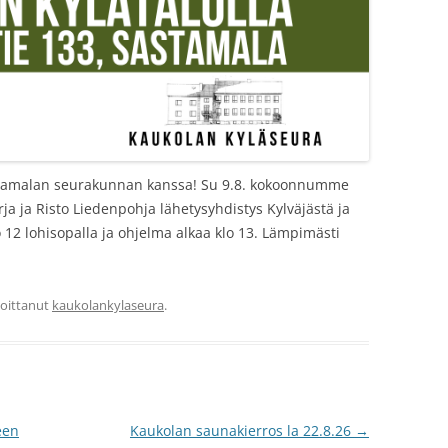
stamalan seurakunnan kanssa! Su 9.8. kokoonnumme
a ja Risto Liedenpohja lähetysyhdistys Kylväjästä ja
 12 lohisopalla ja ohjelma alkaa klo 13. Lämpimästi
rjoittanut
kaukolankylaseura
.
een
Kaukolan saunakierros la 22.8.26
→