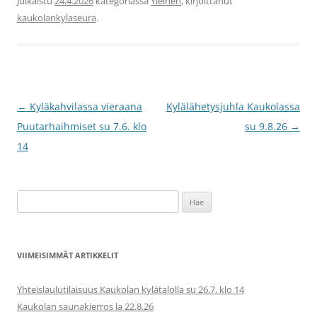
Julkaistu
24.4.2026
kategoriassa
Yleinen
, kirjoittanut
kaukolankylaseura
.
Artikkelien
←
Kyläkahvilassa vieraana
Kylälähetysjuhla Kaukolassa
selaus
Puutarhaihmiset su 7.6. klo
su 9.8.26
→
14
Haku:
VIIMEISIMMÄT ARTIKKELIT
Yhteislaulutilaisuus Kaukolan kylätalolla su 26.7. klo 14
Kaukolan saunakierros la 22.8.26