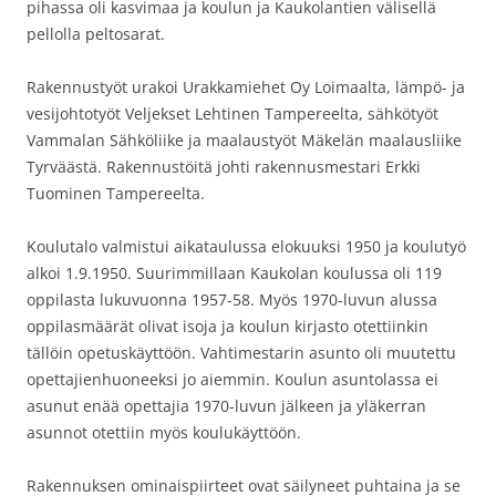
pihassa oli kasvimaa ja koulun ja Kaukolantien välisellä
pellolla peltosarat.
Rakennustyöt urakoi Urakkamiehet Oy Loimaalta, lämpö- ja
vesijohtotyöt Veljekset Lehtinen Tampereelta, sähkötyöt
Vammalan Sähköliike ja maalaustyöt Mäkelän maalausliike
Tyrväästä. Rakennustöitä johti rakennusmestari Erkki
Tuominen Tampereelta.
Koulutalo valmistui aikataulussa elokuuksi 1950 ja koulutyö
alkoi 1.9.1950. Suurimmillaan Kaukolan koulussa oli 119
oppilasta lukuvuonna 1957-58. Myös 1970-luvun alussa
oppilasmäärät olivat isoja ja koulun kirjasto otettiinkin
tällöin opetuskäyttöön. Vahtimestarin asunto oli muutettu
opettajienhuoneeksi jo aiemmin. Koulun asuntolassa ei
asunut enää opettajia 1970-luvun jälkeen ja yläkerran
asunnot otettiin myös koulukäyttöön.
Rakennuksen ominaispiirteet ovat säilyneet puhtaina ja se