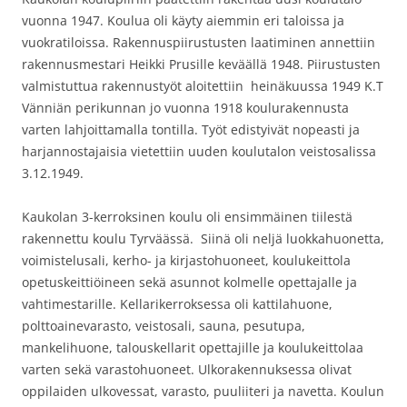
vuonna 1947. Koulua oli käyty aiemmin eri taloissa ja
vuokratiloissa. Rakennuspiirustusten laatiminen annettiin
rakennusmestari Heikki Prusille keväällä 1948. Piirustusten
valmistuttua rakennustyöt aloitettiin heinäkuussa 1949 K.T
Vänniän perikunnan jo vuonna 1918 koulurakennusta
varten lahjoittamalla tontilla. Työt edistyivät nopeasti ja
harjannostajaisia vietettiin uuden koulutalon veistosalissa
3.12.1949.
Kaukolan 3-kerroksinen koulu oli ensimmäinen tiilestä
rakennettu koulu Tyrväässä. Siinä oli neljä luokkahuonetta,
voimistelusali, kerho- ja kirjastohuoneet, koulukeittola
opetuskeittiöineen sekä asunnot kolmelle opettajalle ja
vahtimestarille. Kellarikerroksessa oli kattilahuone,
polttoainevarasto, veistosali, sauna, pesutupa,
mankelihuone, talouskellarit opettajille ja koulukeittolaa
varten sekä varastohuoneet. Ulkorakennuksessa olivat
oppilaiden ulkovessat, varasto, puuliiteri ja navetta. Koulun