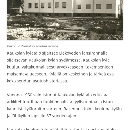
Kuva: Sastamalan seudun museo
Kaukolan kylätalo sijaitsee Liekoveden länsirannalla
sijaitsevan Kaukolan kylän sydämessä. Kaukolan kylä
kuuluu valtakunnallisesti arvokkaaseen Kokemäenjoen
maisema-alueeseen. Kylällä on keskeinen ja tärkeä osa
koko seudun asutushistoriassa.
Vuonna 1950 valmistunut Kaukolan kylätalo edustaa
arkkitehtuuriltaan funktionaalista tyylisuuntaa ja istuu
kauniisti kylänraitin varteen. Rakennus toimi kouluna kylän
ja lähikylien lapsille 67 vuoden ajan.
Kaukolan koulupiiriin päätettiin rakentaa uusi koulutalo