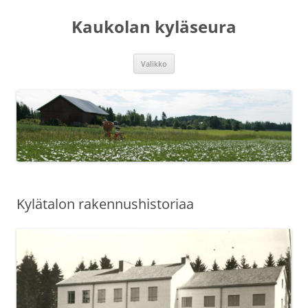
Siirry
sisältöön
Kaukolan kyläseura
Valikko
Kylätalon rakennushistoriaa