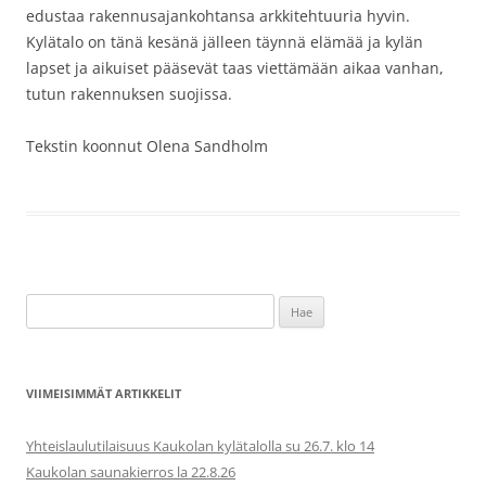
edustaa rakennusajankohtansa arkkitehtuuria hyvin.
Kylätalo on tänä kesänä jälleen täynnä elämää ja kylän
lapset ja aikuiset pääsevät taas viettämään aikaa vanhan,
tutun rakennuksen suojissa.
Tekstin koonnut Olena Sandholm
Haku:
VIIMEISIMMÄT ARTIKKELIT
Yhteislaulutilaisuus Kaukolan kylätalolla su 26.7. klo 14
Kaukolan saunakierros la 22.8.26