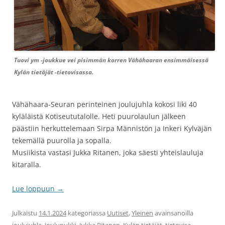
Tuovi ym -joukkue vei pisimmän korren Vähähaaran ensimmäisessä
Kylän tietäjät -tietovisassa.
Vähähaara-Seuran perinteinen joulujuhla kokosi liki 40
kyläläistä Kotiseututalolle. Heti puurolaulun jälkeen
päästiin herkuttelemaan Sirpa Männistön ja Inkeri Kylväjän
tekemällä puurolla ja sopalla.
Musiikista vastasi Jukka Ritanen, joka säesti yhteislauluja
kitaralla.
Lue loppuun
→
Julkaistu
14.1.2024
kategoriassa
Uutiset
,
Yleinen
avainsanoilla
joulujuhla
,
joulupukki
,
Jukka Ritanen
,
Kylän tietäjät
,
tietovisa
.