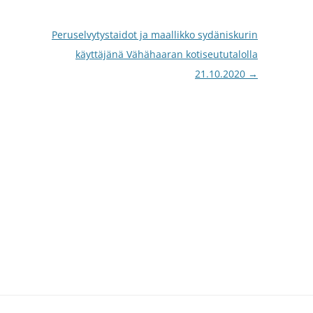
Peruselvytystaidot ja maallikko sydäniskurin
käyttäjänä Vähähaaran kotiseututalolla
21.10.2020
→