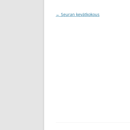
Artikkelien
←
Seuran kevätkokous
selaus