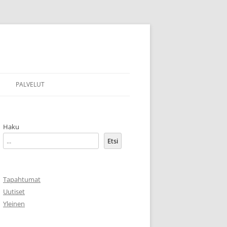
PALVELUT
MARKKINOINTIYHTEISTYÖ
Haku
VÄHÄHAARAN OMAHOITOPISTE
Etsi
PALVELUHAKEMISTO
TAIDEGRAFIIKKAA MYYTÄVÄNÄ
Tapahtumat
Uutiset
Yleinen