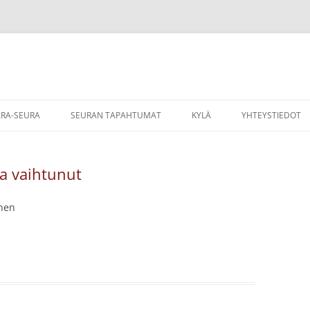
RA-SEURA
SEURAN TAPAHTUMAT
KYLÄ
YHTEYSTIEDOT
TOIMINNASTA
HISTORIAA
a vaihtunut
UNTA
KYLÄMAISEMA
RA-SEURAN JÄSENYYS
YHDISTYSTOIMINTAA
anen