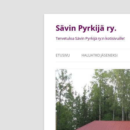
Siirry
sisältöön
Sävin Pyrkijä ry.
Tervetuloa Sävin Pyrkijä ry:n kotisivuille!
ETUSIVU
HALUATKO JÄSENEKSI