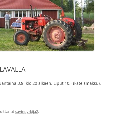
 LAVALLA
uantaina 3.8. klo 20 alkaen. Liput 10,- (käteismaksu).
rjoittanut
savinpyrkija2
.