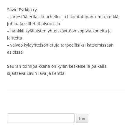
Sävin Pyrkijä ry.
– Järjestää erilaisia urheilu- ja liikuntatapahtumia, retkiä,
juhla- ja viiihdetilaisuuksia
– hankkii kyläläisten yhteiskäyttöön sopivia koneita ja
laitteita
– valvoo kyläyhteisön etuja tarpeellisiksi katsomissaan
asioissa
Seuran toimipaikkana on kylän keskeisellä paikalla
sijaitseva Sävin lava ja kenttä.
Haku: