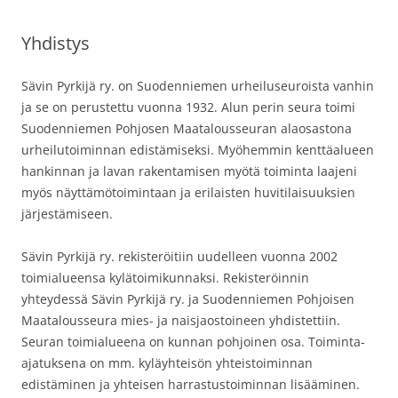
Yhdistys
Sävin Pyrkijä ry. on Suodenniemen urheiluseuroista vanhin
ja se on perustettu vuonna 1932. Alun perin seura toimi
Suodenniemen Pohjosen Maatalousseuran alaosastona
urheilutoiminnan edistämiseksi. Myöhemmin kenttäalueen
hankinnan ja lavan rakentamisen myötä toiminta laajeni
myös näyttämötoimintaan ja erilaisten huvitilaisuuksien
järjestämiseen.
Sävin Pyrkijä ry. rekisteröitiin uudelleen vuonna 2002
toimialueensa kylätoimikunnaksi. Rekisteröinnin
yhteydessä Sävin Pyrkijä ry. ja Suodenniemen Pohjoisen
Maatalousseura mies- ja naisjaostoineen yhdistettiin.
Seuran toimialueena on kunnan pohjoinen osa. Toiminta-
ajatuksena on mm. kyläyhteisön yhteistoiminnan
edistäminen ja yhteisen harrastustoiminnan lisääminen.