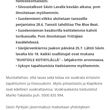
henkilökohtaisesti.
• Siivoustalkoot Sävin Lavalla kevään aikana, pvm
ilmoitetaan myöhemmin.
• Suodenniemi-viikko aloitetaan tansseilla
perjantaina 28.6. Tanssit tahdittaa The Blue Beat.
• Suodenniemen kesätorilla keittelemme kahvit
torikansalle. Pvm ilmoitetaan Yrittäjien
kesälehdessä.
• Sävijärvenkierros Jaakon päivänä 25.7. Lähtö Sävin
lavalta klo 18. Kaikki osallistujat ovat mukana
”KUNTOILE KOTIKYLÄLLÄ” – lahjakortin arvonnassa.
• Syksyn tapahtumista tiedotamme myöhemmin.
Muistattehan, että lavaa sekä kotaa voi vuokrata erilaisiin
tapahtumiin ja tilaisuuksiin. Myös pitoastiasto ja klapikone
ovat edelleen vuokrattavissa. Vuokrauksesta tiedustelut
Marko Takalalta puh. 0500 835 994.
Sävin Pyrkijän jäsenmaksut maksetaan yhdistyksen