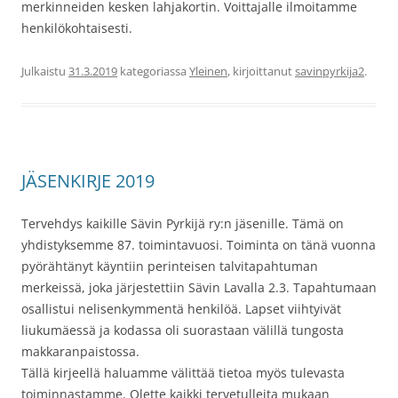
merkinneiden kesken lahjakortin. Voittajalle ilmoitamme
henkilökohtaisesti.
Julkaistu
31.3.2019
kategoriassa
Yleinen
, kirjoittanut
savinpyrkija2
.
JÄSENKIRJE 2019
Tervehdys kaikille Sävin Pyrkijä ry:n jäsenille. Tämä on
yhdistyksemme 87. toimintavuosi. Toiminta on tänä vuonna
pyörähtänyt käyntiin perinteisen talvitapahtuman
merkeissä, joka järjestettiin Sävin Lavalla 2.3. Tapahtumaan
osallistui nelisenkymmentä henkilöä. Lapset viihtyivät
liukumäessä ja kodassa oli suorastaan välillä tungosta
makkaranpaistossa.
Tällä kirjeellä haluamme välittää tietoa myös tulevasta
toiminnastamme. Olette kaikki tervetulleita mukaan