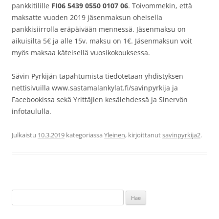
pankkitilille
FI06 5439 0550 0107 06
. Toivommekin, että
maksatte vuoden 2019 jäsenmaksun oheisella
pankkisiirrolla eräpäivään mennessä. Jäsenmaksu on
aikuisilta 5€ ja alle 15v. maksu on 1€. Jäsenmaksun voit
myös maksaa käteisellä vuosikokouksessa.
Sävin Pyrkijän tapahtumista tiedotetaan yhdistyksen
nettisivuilla www.sastamalankylat.fi/savinpyrkija ja
Facebookissa sekä Yrittäjien kesälehdessä ja Sinervön
infotaululla.
Julkaistu
10.3.2019
kategoriassa
Yleinen
, kirjoittanut
savinpyrkija2
.
Haku: