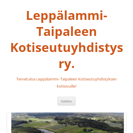
Siirry
sisältöön
Leppälammi-
Taipaleen
Kotiseutuyhdistys
ry.
Tervetuloa Leppälammi- Taipaleen Kotiseutuyhdistyksen
kotisivuille!
Valikko