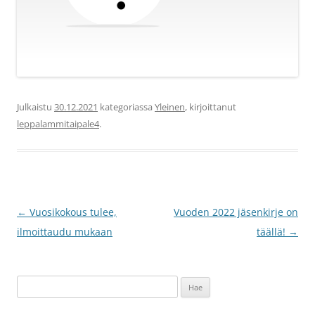
Julkaistu
30.12.2021
kategoriassa
Yleinen
, kirjoittanut
leppalammitaipale4
.
Artikkelien
←
Vuosikokous tulee,
Vuoden 2022 jäsenkirje on
selaus
ilmoittaudu mukaan
täällä!
→
Haku: