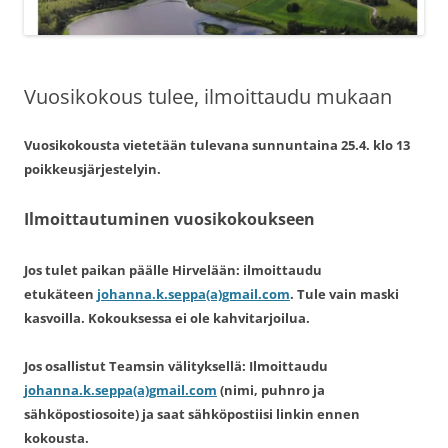
Vuosikokous tulee, ilmoittaudu mukaan
Vuosikokousta vietetään tulevana sunnuntaina 25.4. klo 13
poikkeusjärjestelyin.
Ilmoittautuminen vuosikokoukseen
Jos tulet paikan päälle Hirvelään: ilmoittaudu
etukäteen
johanna.k.seppa(a)gmail.com
. Tule vain maski
kasvoilla. Kokouksessa ei ole kahvitarjoilua.
Jos osallistut Teamsin välityksellä: Ilmoittaudu
johanna.k.seppa(a)gmail.com
(nimi, puhnro ja
sähköpostiosoite) ja saat sähköpostiisi linkin ennen
kokousta.