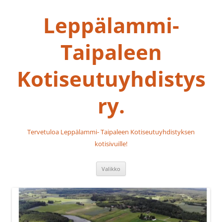
Siirry
sisältöön
Leppälammi-
Taipaleen
Kotiseutuyhdistys
ry.
Tervetuloa Leppälammi- Taipaleen Kotiseutuyhdistyksen
kotisivuille!
Valikko