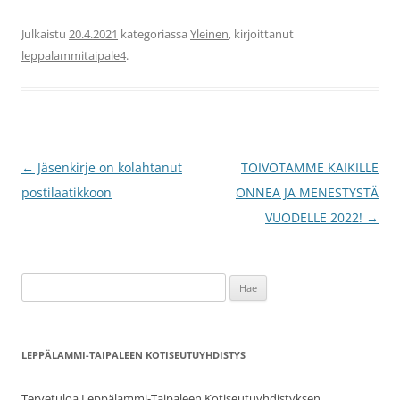
Julkaistu
20.4.2021
kategoriassa
Yleinen
, kirjoittanut
leppalammitaipale4
.
Artikkelien
←
Jäsenkirje on kolahtanut
TOIVOTAMME KAIKILLE
selaus
postilaatikkoon
ONNEA JA MENESTYSTÄ
VUODELLE 2022!
→
Haku:
LEPPÄLAMMI-TAIPALEEN KOTISEUTUYHDISTYS
Tervetuloa Leppälammi-Taipaleen Kotiseutuyhdistyksen