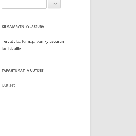
Haku:
KIIMAJÄRVEN KYLÄSEURA
Tervetuloa Kiimajärven kyläseuran
kotisivuille
TAPAHTUMAT JA UUTISET
Uutiset