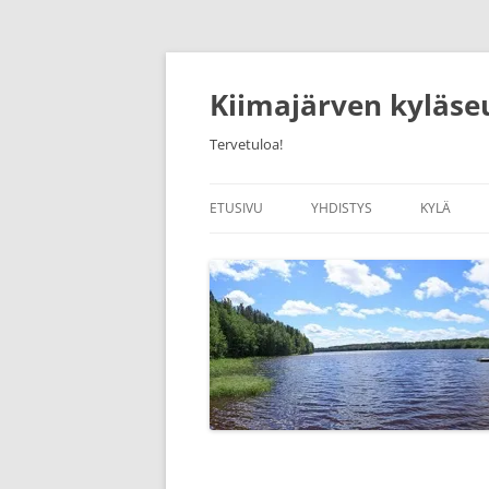
Siirry
sisältöön
Kiimajärven kyläse
Tervetuloa!
ETUSIVU
YHDISTYS
KYLÄ