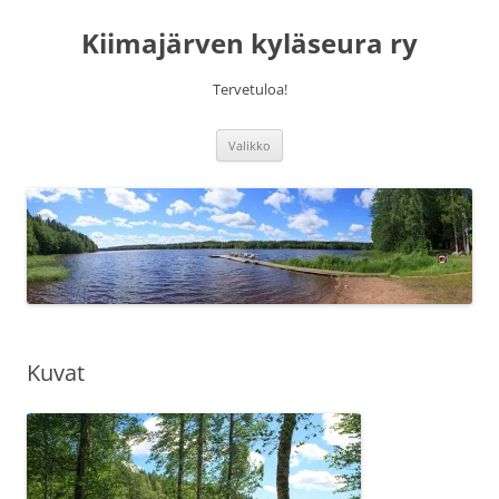
Siirry
sisältöön
Kiimajärven kyläseura ry
Tervetuloa!
Valikko
Kuvat