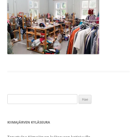
Haku:
KIIMAJÄRVEN KYLÄSEURA
Tervetuloa Kiimajärven kyläseuran kotisivuille