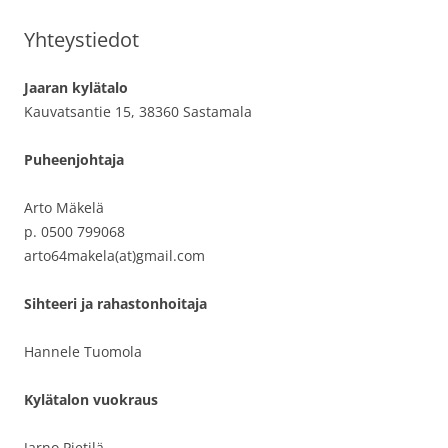
Yhteystiedot
Jaaran kylätalo
Kauvatsantie 15, 38360 Sastamala
Puheenjohtaja
Arto Mäkelä
p. 0500 799068
arto64makela(at)gmail.com
Sihteeri ja rahastonhoitaja
Hannele Tuomola
Kylätalon vuokraus
Jarno Pietilä