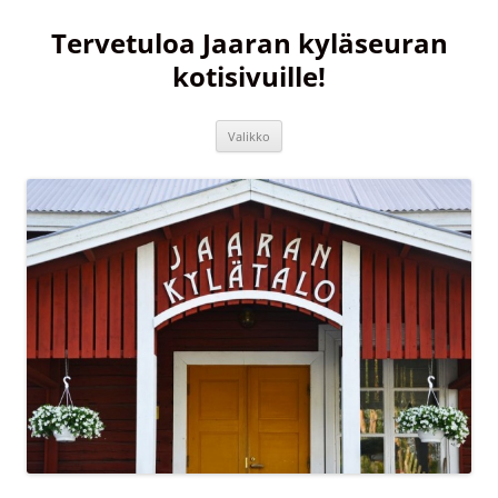
Siirry
sisältöön
Tervetuloa Jaaran kyläseuran
kotisivuille!
Valikko