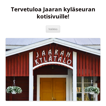
Siirry
sisältöön
Tervetuloa Jaaran kyläseuran
kotisivuille!
Valikko