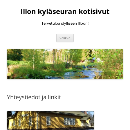
Siirry
sisältöön
Illon kyläseuran kotisivut
Tervetuloa idylliseen Illoon!
Valikko
Yhteystiedot ja linkit