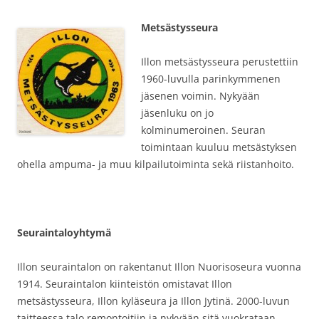
Metsästysseura
Illon metsästysseura perustettiin
1960-luvulla parinkymmenen
jäsenen voimin. Nykyään
jäsenluku on jo
kolminumeroinen. Seuran
toimintaan kuuluu metsästyksen
ohella ampuma- ja muu kilpailutoiminta sekä riistanhoito.
Seuraintaloyhtymä
Illon seuraintalon on rakentanut Illon Nuorisoseura vuonna
1914. Seuraintalon kiinteistön omistavat Illon
metsästysseura, Illon kyläseura ja Illon Jytinä. 2000-luvun
taitteessa talo remontoitiin ja nykyään sitä vuokrataan