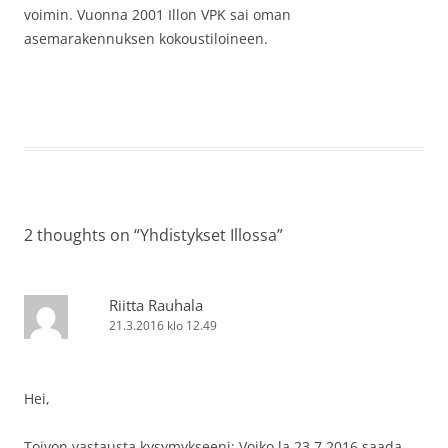
voimin. Vuonna 2001 Illon VPK sai oman
asemarakennuksen kokoustiloineen.
2 thoughts on “
Yhdistykset Illossa
”
Riitta Rauhala
21.3.2016 klo 12.49
Hei,
Toivon vastausta kysymykseeni: Voiko la 23.7.2016 saada