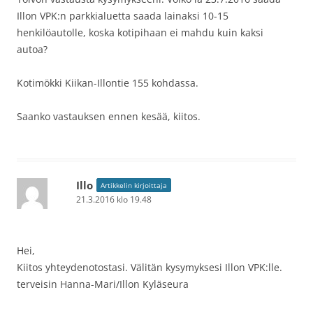
Illon VPK:n parkkialuetta saada lainaksi 10-15
henkilöautolle, koska kotipihaan ei mahdu kuin kaksi
autoa?
Kotimökki Kiikan-Illontie 155 kohdassa.
Saanko vastauksen ennen kesää, kiitos.
Illo
Artikkelin kirjoittaja
21.3.2016 klo 19.48
Hei,
Kiitos yhteydenotostasi. Välitän kysymyksesi Illon VPK:lle.
terveisin Hanna-Mari/Illon Kyläseura