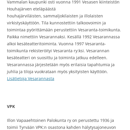
Vammalan kaupunki osti vuonna 1991 Vesasen kiinteistön
Houhajärven eteläpäästä
houhajärviläisten, sammaljokilaisten ja illolaisten
virkistyskäyttöön. Tila kunnostettiin talkoovoimin ja
toimintaa pyörittämään perustettiin Vesaranta-toimikunta.
Paikka nimettiin Vesarannaksi. Kesällä 1992 Vesarannassa
alkoi kesäteatteritoiminta. Vuonna 1997 Vesaranta-
toimikunta rekisteröityi Vesaranta ry:ksi. Vesarannan
kesäteatteri on suosittu ja toiminta jatkuu edelleen.
Vesarannassa järjestetään myös erilaisia tapahtumia ja
juhlia ja tiloja vuokrataan myös yksityisten käyttöön.
Lisätietoja Vesarannasta
VPK
Illon Vapaaehtoinen Palokunta ry on perustettu 1936 ja
toimii Tyrvään VPK:n osastona kahden hälytysajoneuvon