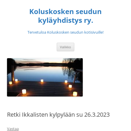
Siirry
sisältöön
Koluskosken seudun
kyläyhdistys ry.
Tervetuloa Koluskosken seudun kotisivuille!
Valikko
Retki Ikkalisten kylpylään su 26.3.2023
Vastaa