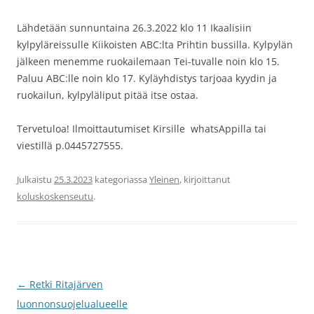
Lähdetään sunnuntaina 26.3.2022 klo 11 Ikaalisiin
kylpyläreissulle Kiikoisten ABC:lta Prihtin bussilla. Kylpylän
jälkeen menemme ruokailemaan Tei-tuvalle noin klo 15.
Paluu ABC:lle noin klo 17. Kyläyhdistys tarjoaa kyydin ja
ruokailun, kylpyläliput pitää itse ostaa.
Tervetuloa! Ilmoittautumiset Kirsille whatsAppilla tai
viestillä p.0445727555.
Julkaistu
25.3.2023
kategoriassa
Yleinen
, kirjoittanut
koluskoskenseutu
.
Artikkelien
←
Retki Ritajärven
selaus
luonnonsuojelualueelle