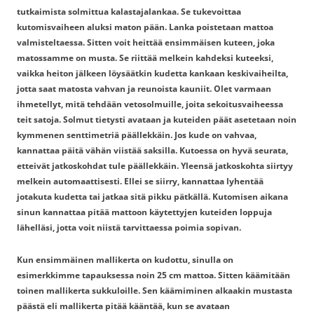
tutkaimista solmittua kalastajalankaa. Se tukevoittaa
kutomisvaiheen aluksi maton pään. Lanka poistetaan mattoa
valmisteltaessa. Sitten voit heittää ensimmäisen kuteen, joka
matossamme on musta. Se riittää melkein kahdeksi kuteeksi,
vaikka heiton jälkeen löysäätkin kudetta kankaan keskivaiheilta,
jotta saat matosta vahvan ja reunoista kauniit. Olet varmaan
ihmetellyt, mitä tehdään vetosolmuille, joita sekoitusvaiheessa
teit satoja. Solmut tietysti avataan ja kuteiden päät asetetaan noin
kymmenen senttimetriä päällekkäin. Jos kude on vahvaa,
kannattaa päitä vähän viistää saksilla. Kutoessa on hyvä seurata,
etteivät jatkoskohdat tule päällekkäin. Yleensä jatkoskohta siirtyy
melkein automaattisesti. Ellei se siirry, kannattaa lyhentää
jotakuta kudetta tai jatkaa sitä pikku pätkällä. Kutomisen aikana
sinun kannattaa pitää mattoon käytettyjen kuteiden loppuja
lähelläsi, jotta voit niistä tarvittaessa poimia sopivan.
Kun ensimmäinen mallikerta on kudottu, sinulla on
esimerkkimme tapauksessa noin 25 cm mattoa. Sitten käämitään
toinen mallikerta sukkuloille. Sen käämiminen alkaakin mustasta
päästä eli mallikerta pitää kääntää, kun se avataan