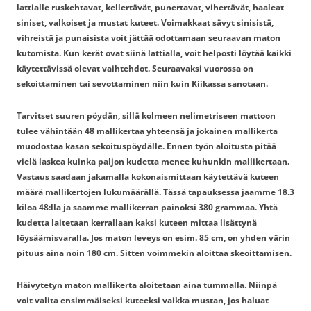
lattialle ruskehtavat, kellertävät, punertavat, vihertävät, haaleat
siniset, valkoiset ja mustat kuteet. Voimakkaat sävyt sinisistä,
vihreistä ja punaisista voit jättää odottamaan seuraavan maton
kutomista. Kun kerät ovat siinä lattialla, voit helposti löytää kaikki
käytettävissä olevat vaihtehdot. Seuraavaksi vuorossa on
sekoittaminen tai sevottaminen niin kuin Kiikassa sanotaan.
Tarvitset suuren pöydän, sillä kolmeen nelimetriseen mattoon
tulee vähintään 48 mallikertaa yhteensä ja jokainen mallikerta
muodostaa kasan sekoituspöydälle. Ennen työn aloitusta pitää
vielä laskea kuinka paljon kudetta menee kuhunkin mallikertaan.
Vastaus saadaan jakamalla kokonaismittaan käytettävä kuteen
määrä mallikertojen lukumäärällä. Tässä tapauksessa jaamme 18.3
kiloa 48:lla ja saamme mallikerran painoksi 380 grammaa. Yhtä
kudetta laitetaan kerrallaan kaksi kuteen mittaa lisättynä
löysäämisvaralla. Jos maton leveys on esim. 85 cm, on yhden värin
pituus aina noin 180 cm. Sitten voimmekin aloittaa skeoittamisen.
Häivytetyn maton mallikerta aloitetaan aina tummalla. Niinpä
voit valita ensimmäiseksi kuteeksi vaikka mustan, jos haluat