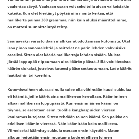
vaalentaa sävyä. Vaaleaan osaan voit sekoitella aivan valkoisiakin
kuteita. Kun olet kiertänyt pöytää niin monta kertaa, että
mallikerta painaa 380 grammaa, niin kuin aluksi määrittelimme,
on mattosi suunnittelutyö tehty.
Seuraavaksi varastoidaan mallikerrat odottamaan kutomista. Otat
ison pinon sanomalehtiä ja osittelet ne parin lehden vahvuisiksi
osasiksi. Sitten alat kääriä mallikertoja lehden sisään. Muista
jättää loppupää riippumaan ulos käärön päästä. Sillä voit kietaista
käärön tiukaksi, jotteivat kuteesi pääse sotkeutumaan. Lado kääröt
laatikoihin tai koreihin.
Kutomisvaiheen alussa sinulla tulee olla vähintään kuusi sukkulaa
eli käämiä, joille käärit aina mallikerran kerrallaan. Käämiminen
alkaa mallikerran loppupäästä. Kun ensimmäinen käämi on
täynnä, se asetetaan esim. tuolille kanghaspuiden viereen
kauimmas kutojasta. Sitten tehdään toinen käämi. Sen paikka on
edellisen käämin vieressä. Näin käämitään koko mallikerta.
Viimeiseksi käämitty sukkula otetaan ensin käyttöön. Maton
alkuun heitetään ensin muutama kude edellisen loimen