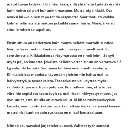
matot tuvan lattiaan? Ei mitenkään, sillä yhtä lajia kudetta ei riitä
kuin heitto tai pari kuhunkin mattoon. Mutta, eipä hätää. Ota
avuksi kiikkalainen tapa tehdä räsymatto. Saat taatusti vaikka
kolme nelimetristä mattoa ja kaikki samanlaisia. Minäpä kerron
sinulle miten se tapahtuu.
Ensin sinun on tiedettävä kuin monta neliötä mattoihisi tulee.
Niinpä lasket neliöt. Käytävämaton leveys on tavallisesti 85
senttimetriä. Kiikkalaisessa räsymatossa on tiheä loimi. Se syö
myös paljon kudetta. Jokaista neliötä varten sinun on varattava 1,8
kg valmiita kuteita. Seuraava tehtävä onkin mallin valinta.
Kiikkalaisissa matoissa käytetään yleisimmin kahta mallia,
häivytettyä ja tasasekaista. Tasasekaista voi käyttää myös
raidoitettujen mattojen pohjissa. Kuvitelkaamme, että tupasi
väreihin sopisi ruskeansävyiset, malliltaan häivytetyt matot. Jos
nyt luulet, että sinulla on oltava reilut 18 kiloa ruskeansävyisiä
kuteita, voin lohduttaa sinua, että melkein kaikki värisävyt käyvät
mattoihisi kunhan vain ruskeata on niissä kauttaaltaan.
Niinpä seuraavaksi järjestelet kuteesi. Valitset työhuoneesi