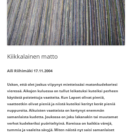
Kiikkalainen matto
Aili Riihimäki 17.11.2004
Uskon, että olet joskus viipynyt mietteissäsi matonkudekoriesi
vieressä. Aikojen kuluessa on tullut leikatuksi kuteiksi perheen
käytöstä poistettuja vaatteita. Kun Lapset olivat pieniä,
vaatteetkin olivat pieniä ja niistä kuteiksi kerityt kerät pieniä
nuppuroita. Aikuisten vaatteista on kertynyt enemmän
samanlaista kudetta. Joukossa on joku lakanakin tai muutamat
verhot kudekeriksi puöriteltyinä. Koreissa on kaikkia värejä,
tummia ja vaaleita sävyjä. Miten näistä nyt saisi samanlaiset