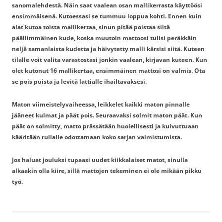
sanomalehdestä. Näin saat vaalean osan mallikerrasta käyttöösi
ensimmäisenä. Kutoessasi se tummuu loppua kohti. Ennen kuin
alat kutoa toista mallikertaa, sinun pitää poistaa siitä
päällimmäinen kude, koska muutoin mattoosi tulisi peräkkäin
neljä samanlaista kudetta ja häivytetty malli kärsisi siitä. Kuteen
tilalle voit valita varastostasi jonkin vaalean, kirjavan kuteen. Kun
olet kutonut 16 mallikertaa, ensimmäinen mattosi on valmis. Ota
se pois puista ja levitä lattialle ihailtavaksesi.
Maton viimeistelyvaiheessa, leikkelet kaikki maton pinnalle
jääneet kulmat ja päät pois. Seuraavaksi solmit maton päät. Kun
päät on solmitty, matto prässätään huolellisesti ja kuivuttuaan
kääritään rullalle odottamaan koko sarjan valmistumista.
Jos haluat jouluksi tupaasi uudet kiikkalaiset matot, sinulla
alkaakin olla kiire, sillä mattojen tekeminen ei ole mikään pikku
työ.