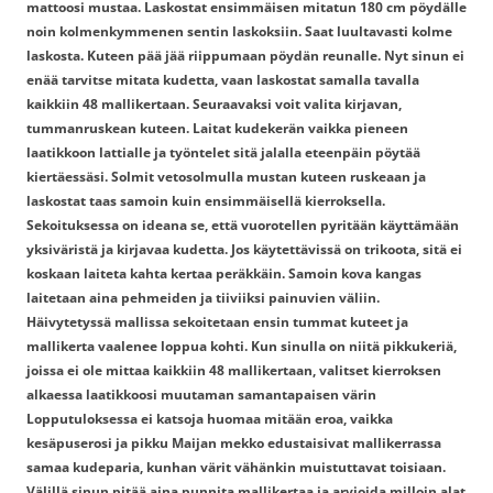
mattoosi mustaa. Laskostat ensimmäisen mitatun 180 cm pöydälle
noin kolmenkymmenen sentin laskoksiin. Saat luultavasti kolme
laskosta. Kuteen pää jää riippumaan pöydän reunalle. Nyt sinun ei
enää tarvitse mitata kudetta, vaan laskostat samalla tavalla
kaikkiin 48 mallikertaan. Seuraavaksi voit valita kirjavan,
tummanruskean kuteen. Laitat kudekerän vaikka pieneen
laatikkoon lattialle ja työntelet sitä jalalla eteenpäin pöytää
kiertäessäsi. Solmit vetosolmulla mustan kuteen ruskeaan ja
laskostat taas samoin kuin ensimmäisellä kierroksella.
Sekoituksessa on ideana se, että vuorotellen pyritään käyttämään
yksiväristä ja kirjavaa kudetta. Jos käytettävissä on trikoota, sitä ei
koskaan laiteta kahta kertaa peräkkäin. Samoin kova kangas
laitetaan aina pehmeiden ja tiiviiksi painuvien väliin.
Häivytetyssä mallissa sekoitetaan ensin tummat kuteet ja
mallikerta vaalenee loppua kohti. Kun sinulla on niitä pikkukeriä,
joissa ei ole mittaa kaikkiin 48 mallikertaan, valitset kierroksen
alkaessa laatikkoosi muutaman samantapaisen värin
Lopputuloksessa ei katsoja huomaa mitään eroa, vaikka
kesäpuserosi ja pikku Maijan mekko edustaisivat mallikerrassa
samaa kudeparia, kunhan värit vähänkin muistuttavat toisiaan.
Välillä sinun pitää aina punnita mallikertaa ja arvioida milloin alat