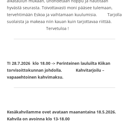
aikataulun mukaan, unohdetaan hoppu ja nautitaan
hyvästä seurasta. Toivottavasti moni pääsee tulemaan,
tervehtimään Eskoa ja vaihtamaan kuulumisia. Tarjolla
suolaista ja makeaa niin kauan kuin tarjottavaa riittää.
Tervetuloa !
TI 28.7.2026 klo 18.00 -> Perinteinen lauluilta Kiikan
torvisoittokunnan johdolla. Kahvitarjoilu –
vapaaehtoinen kahvimaksu.
Kesäkahvilamme ovet avataan maanantaina 18.5.2026.
Kahvila on avoinna klo 13-18.00