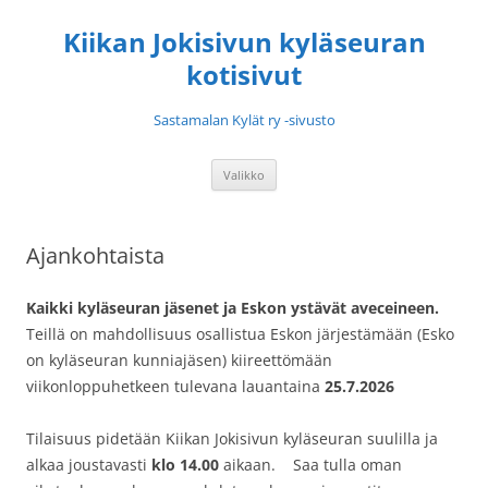
Siirry
sisältöön
Kiikan Jokisivun kyläseuran
kotisivut
Sastamalan Kylät ry -sivusto
Valikko
Ajankohtaista
Kaikki kyläseuran jäsenet ja Eskon ystävät aveceineen.
Teillä on mahdollisuus osallistua Eskon järjestämään (Esko
on kyläseuran kunniajäsen) kiireettömään
viikonloppuhetkeen tulevana lauantaina
25.7.2026
Tilaisuus pidetään Kiikan Jokisivun kyläseuran suulilla ja
alkaa joustavasti
klo 14.00
aikaan. Saa tulla oman