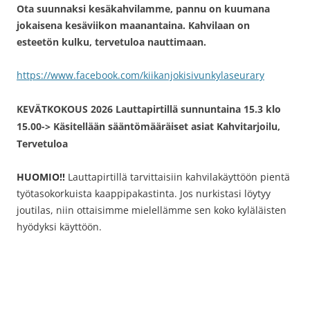
Ota suunnaksi kesäkahvilamme, pannu on kuumana
jokaisena kesäviikon maanantaina. Kahvilaan on
esteetön kulku, tervetuloa nauttimaan.
https://www.facebook.com/kiikanjokisivunkylaseurary
KEVÄTKOKOUS 2026
Lauttapirtillä sunnuntaina 15.3 klo
15.00-> Käsitellään sääntömääräiset asiat Kahvitarjoilu,
Tervetuloa
HUOMIO!!
Lauttapirtillä tarvittaisiin kahvilakäyttöön pientä
työtasokorkuista kaappipakastinta. Jos nurkistasi löytyy
joutilas, niin ottaisimme mielellämme sen koko kyläläisten
hyödyksi käyttöön.