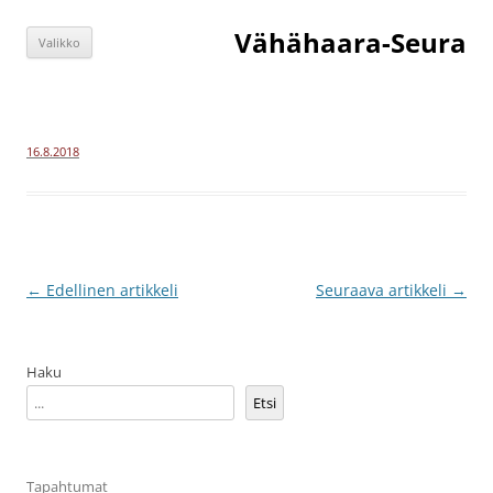
Siirry
sisältöön
Vähähaara-Seura
Valikko
16.8.2018
Artikkelien
←
Edellinen artikkeli
Seuraava artikkeli
→
selaus
Haku
Etsi
Tapahtumat