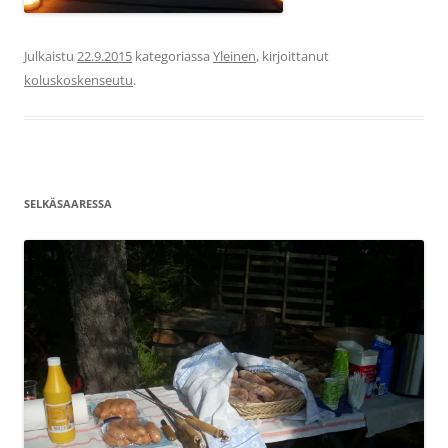
Julkaistu
22.9.2015
kategoriassa
Yleinen
, kirjoittanut
koluskoskenseutu
.
SELKÄSAARESSA