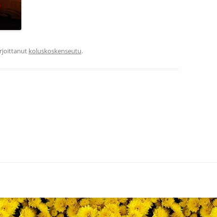
irjoittanut
koluskoskenseutu
.