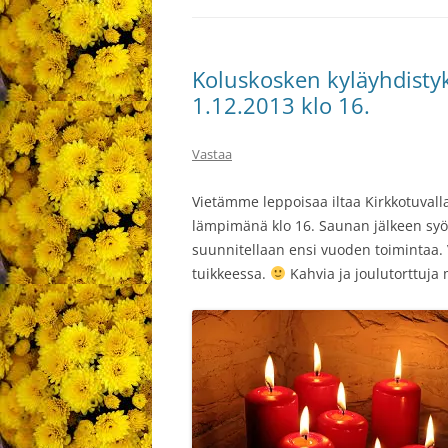
Koluskosken kyläyhdistyk
1.12.2013 klo 16.
Vastaa
Vietämme leppoisaa iltaa Kirkkotuvall
lämpimänä klo 16. Saunan jälkeen sy
suunnitellaan ensi vuoden toimintaa. 
tuikkeessa.
Kahvia ja joulutorttuja m