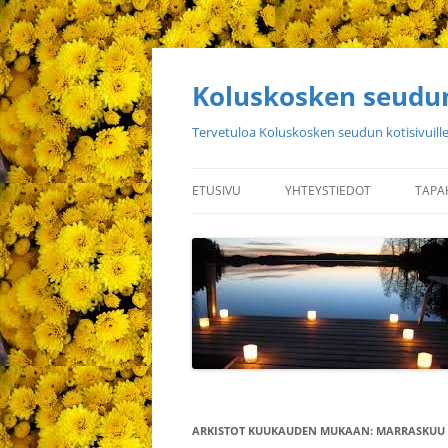
Siirry
sisältöön
Koluskosken seudun
Tervetuloa Koluskosken seudun kotisivuille
ETUSIVU
YHTEYSTIEDOT
TAPA
ARKISTOT KUUKAUDEN MUKAAN:
MARRASKUU 