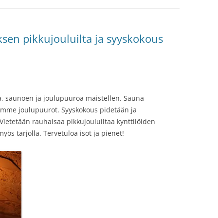
sen pikkujouluilta ja syyskokous
a, saunoen ja joulupuuroa maistellen. Sauna
ömme joulupuurot. Syyskokous pidetään ja
Vietetään rauhaisaa pikkujouluiltaa kynttilöiden
yös tarjolla. Tervetuloa isot ja pienet!